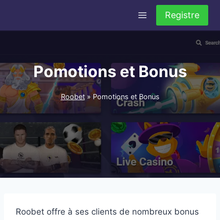
Aller
Registre
au
contenu
Pomotions et Bonus
Roobet
»
Pomotions et Bonus
Roobet offre à ses clients de nombreux bonus