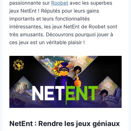
passionnante sur
Roobet
avec les superbes
jeux NetEnt ! Réputés pour leurs gains
importants et leurs fonctionnalités
intéressantes, les jeux NetEnt de Roobet sont
très amusants. Découvrons pourquoi jouer à
ces jeux est un véritable plaisir !
NetEnt : Rendre les jeux géniaux