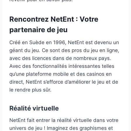
Rencontrez NetEnt : Votre
partenaire de jeu
Créé en Suède en 1996, NetEnt est devenu un
géant du jeu. Ce sont des pros du jeu en ligne,
avec des licences dans de nombreux pays.
Avec des fonctionnalités intéressantes telles
qu’une plateforme mobile et des casinos en
direct, NetEnt s’efforce d’améliorer le jeu et de
le rendre plus sûr.
Réalité virtuelle
NetEnt fait entrer la réalité virtuelle dans votre
univers de jeu ! Imaginez des graphismes et