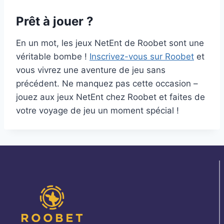
Prêt à jouer ?
En un mot, les jeux NetEnt de Roobet sont une
véritable bombe !
Inscrivez-vous sur Roobet
et
vous vivrez une aventure de jeu sans
précédent. Ne manquez pas cette occasion –
jouez aux jeux NetEnt chez Roobet et faites de
votre voyage de jeu un moment spécial !