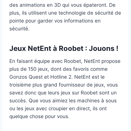
des animations en 3D qui vous épateront. De
plus, ils utilisent une technologie de sécurité de
pointe pour garder vos informations en
sécurité.
Jeux NetEnt à Roobet : Jouons !
En faisant équipe avec Roobet, NetEnt propose
plus de 150 jeux, dont des favoris comme
Gonzos Quest et Hotline 2. NetEnt est le
troisième plus grand fournisseur de jeux, vous
savez donc que leurs jeux sur Roobet sont un
succès. Que vous aimiez les machines à sous
ou les jeux avec croupier en direct, ils ont
quelque chose pour vous.