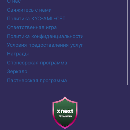
О нас
Свяжитесь с нами
Политика KYC-AML-CFT
Ответственная игра
Политика конфиденциальности
Условия предоставления услуг
Награды
Спонсорская программа
Зеркало
Партнерская программа