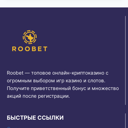
Roobet — топовое онлайн-криптоказино с
огромным выбором игр казино и слотов.
Получите приветственный бонус и множество
акций после регистрации.
БЫСТРЫЕ ССЫЛКИ