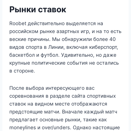
Рынки ставок
Roobet действительно выделяется на
российском рынке азартных игр, и на то есть
веские причины. Мы обнаружили более 40
видов спорта в Линии, включая киберспорт,
баскетбол и футбол. Удивительно, но даже
крупные политические события не остались
в стороне.
После выбора интересующего вас
соревнования в разделе сайта спортивных
ставок на видном месте отображаются
предстоящие матчи. Вначале каждый матч
предлагает основные рынки, такие как
moneylines и over/unders. Однако настоящие