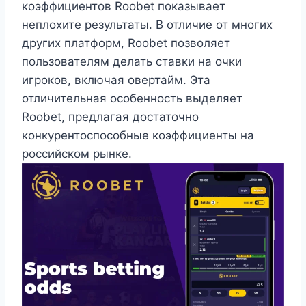
коэффициентов Roobet показывает
неплохите результаты. В отличие от многих
других платформ, Roobet позволяет
пользователям делать ставки на очки
игроков, включая овертайм. Эта
отличительная особенность выделяет
Roobet, предлагая достаточно
конкурентоспособные коэффициенты на
российском рынке.