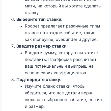
матч, на который вы хотите сделать
ставку.
Выберите тип ставки:
Roobet предлагает различные типы
ставок на каждое событие, такие
как moneyline, over/under и другие.
Введите размер ставки:
Введите сумму, которую вы хотите
поставить. Платформа рассчитает
ваш потенциальный выигрыш на
основе своих коэффициентов.
Подтвердите ставку:
Изучите бланк ставки, чтобы
убедиться, что все детали верны,
включая выбранное событие, ее тип
и размер.