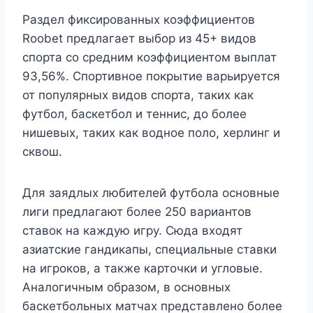
Раздел фиксированных коэффициентов
Roobet предлагает выбор из 45+ видов
спорта со средним коэффициентом выплат
93,56%. Спортивное покрытие варьируется
от популярных видов спорта, таких как
футбол, баскетбол и теннис, до более
нишевых, таких как водное поло, херлинг и
сквош.
Для заядлых любителей футбола основные
лиги предлагают более 250 вариантов
ставок на каждую игру. Сюда входят
азиатские гандикапы, специальные ставки
на игроков, а также карточки и угловые.
Аналогичным образом, в основных
баскетбольных матчах представлено более