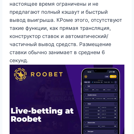
настоящее время ограничены и не
предлагают полный кэшаут и быстрый
вывод выигрыша. КРоме этого, отсутствуют
такие функции, как прямая трансляция,
конструктор ставок и автоматический/
частичный вывод средств. Размещение
ставки обычно занимает в среднем 6
секунд.