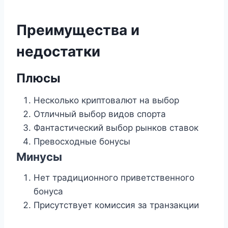
Преимущества и
недостатки
Плюсы
Несколько криптовалют на выбор
Отличный выбор видов спорта
Фантастический выбор рынков ставок
Превосходные бонусы
Минусы
Нет традиционного приветственного
бонуса
Присутствует комиссия за транзакции