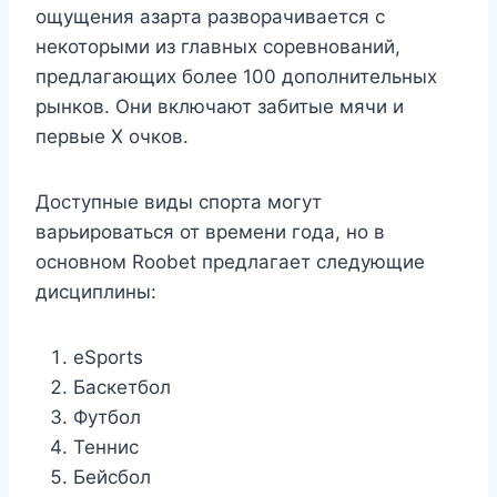
ощущения азарта разворачивается с
некоторыми из главных соревнований,
предлагающих более 100 дополнительных
рынков. Они включают забитые мячи и
первые X очков.
Доступные виды спорта могут
варьироваться от времени года, но в
основном Roobet предлагает следующие
дисциплины:
eSports
Баскетбол
Футбол
Теннис
Бейсбол