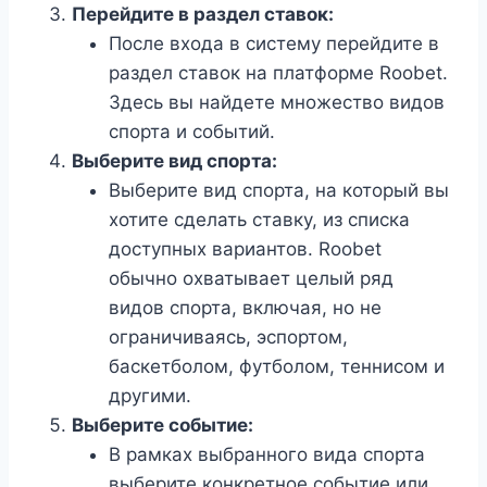
Перейдите в раздел ставок:
После входа в систему перейдите в
раздел ставок на платформе Roobet.
Здесь вы найдете множество видов
спорта и событий.
Выберите вид спорта:
Выберите вид спорта, на который вы
хотите сделать ставку, из списка
доступных вариантов. Roobet
обычно охватывает целый ряд
видов спорта, включая, но не
ограничиваясь, эспортом,
баскетболом, футболом, теннисом и
другими.
Выберите событие:
В рамках выбранного вида спорта
выберите конкретное событие или