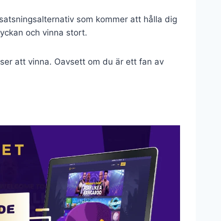
atsningsalternativ som kommer att hålla dig
yckan och vinna stort.
er att vinna. Oavsett om du är ett fan av