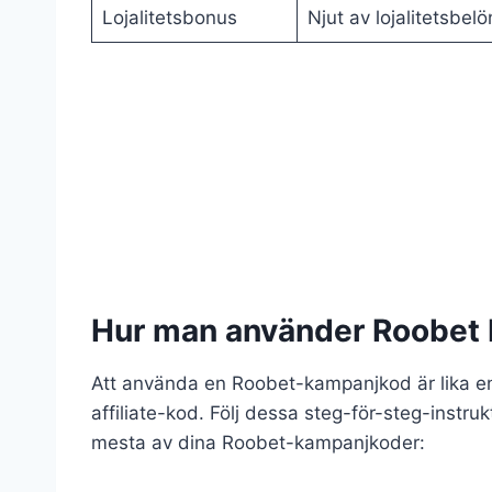
Lojalitetsbonus
Njut av lojalitetsbelö
Hur man använder Roobet
Att använda en Roobet-kampanjkod är lika e
affiliate-kod. Följ dessa steg-för-steg-instrukt
mesta av dina Roobet-kampanjkoder: