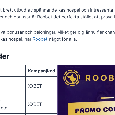
 brett utbud av spännande kasinospel och intressanta s
 och bonusar är Roobet det perfekta stället att prova l
 bonusar och belöningar, vilket ger dig ännu fler chans
a kasinospel, har
Roobet
något för alla.
der
Kampanjkod
XXBET
m
XXBET
etc.