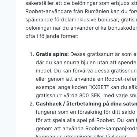
säkerställer att de belöningar som erbjuds st
Roobet-användare från Rumänien kan du förvä
spännande fördelar inklusive bonusar, grati
belöningar när du använder olika bonuskode
ofta i följande former:
Gratis spins:
Dessa gratissnurr är som en
där du kan snurra hjulen utan att spend
medel. Du kan förvärva dessa gratissnurr
eller genom att använda en Roobet-referr
exempel ange koden ”XXBET” kan du säk
gratissnurr värda 800 SEK, med varje snur
Cashback / återbetalning på dina satsn
fungerar som en försäkring för ditt sald
för att spela alla spel på Roobet. Du kan 
genom att använda Roobet-kampanjkoder 
kampanjer, utmaningar eller tävlingar.