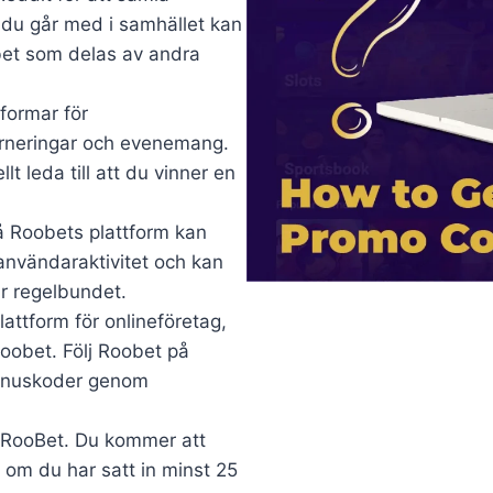
 du går med i samhället kan
bet som delas av andra
formar för
turneringar och evenemang.
t leda till att du vinner en
på Roobets plattform kan
användaraktivitet och kan
r regelbundet.
lattform för onlineföretag,
Roobet. Följ Roobet på
bonuskoder genom
i RooBet. Du kommer att
 om du har satt in minst 25