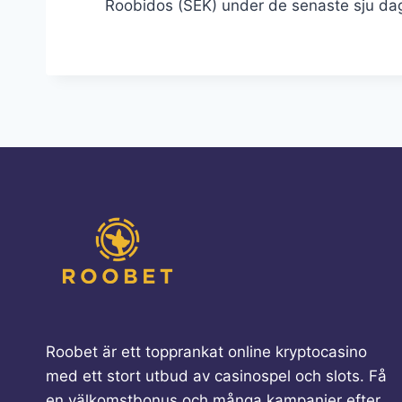
Roobidos (SEK) under de senaste sju da
Roobet är ett topprankat online kryptocasino
med ett stort utbud av casinospel och slots. Få
en välkomstbonus och många kampanjer efter