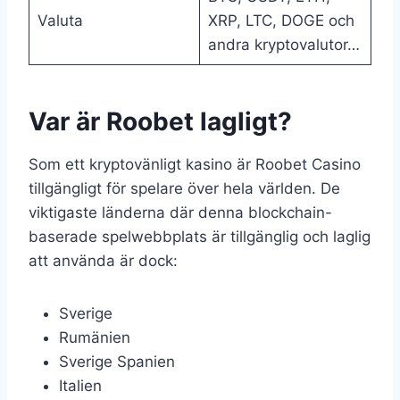
Valuta
XRP, LTC, DOGE och
andra kryptovalutor…
Var är Roobet lagligt?
Som ett kryptovänligt kasino är Roobet Casino
tillgängligt för spelare över hela världen. De
viktigaste länderna där denna blockchain-
baserade spelwebbplats är tillgänglig och laglig
att använda är dock:
Sverige
Rumänien
Sverige Spanien
Italien