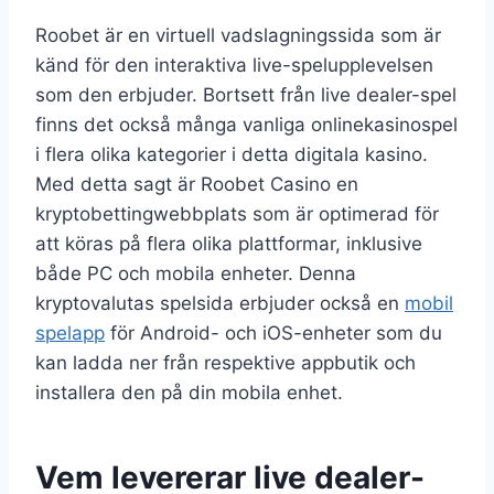
Roobet är en virtuell vadslagningssida som är
känd för den interaktiva live-spelupplevelsen
som den erbjuder. Bortsett från live dealer-spel
finns det också många vanliga onlinekasinospel
i flera olika kategorier i detta digitala kasino.
Med detta sagt är Roobet Casino en
kryptobettingwebbplats som är optimerad för
att köras på flera olika plattformar, inklusive
både PC och mobila enheter. Denna
kryptovalutas spelsida erbjuder också en
mobil
spelapp
för Android- och iOS-enheter som du
kan ladda ner från respektive appbutik och
installera den på din mobila enhet.
Vem levererar live dealer-