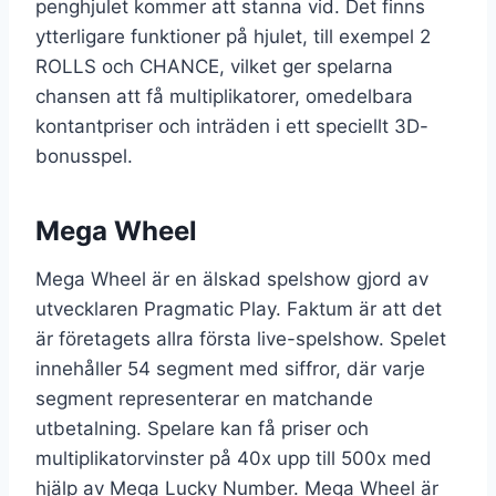
penghjulet kommer att stanna vid. Det finns
ytterligare funktioner på hjulet, till exempel 2
ROLLS och CHANCE, vilket ger spelarna
chansen att få multiplikatorer, omedelbara
kontantpriser och inträden i ett speciellt 3D-
bonusspel.
Mega Wheel
Mega Wheel är en älskad spelshow gjord av
utvecklaren Pragmatic Play. Faktum är att det
är företagets allra första live-spelshow. Spelet
innehåller 54 segment med siffror, där varje
segment representerar en matchande
utbetalning. Spelare kan få priser och
multiplikatorvinster på 40x upp till 500x med
hjälp av Mega Lucky Number. Mega Wheel är