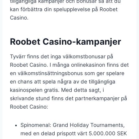
tillgängliga kampanjer och bonusar så att du
kan förbättra din spelupplevelse på Roobet
Casino.
Roobet Casino-kampanjer
Tyvärr finns det inga välkomstbonusar på
Roobet Casino. I många onlinekasinon finns det
en välkomstinsättningsbonus som ger spelare
en chans att spela några av de tillgängliga
kasinospelen gratis. Med detta sagt, i
skrivande stund finns det partnerkampanjer på
Roobet Casino:
Spinomenal: Grand Holiday Tournaments,
med en delad prispott värt 5.000.000 SEK