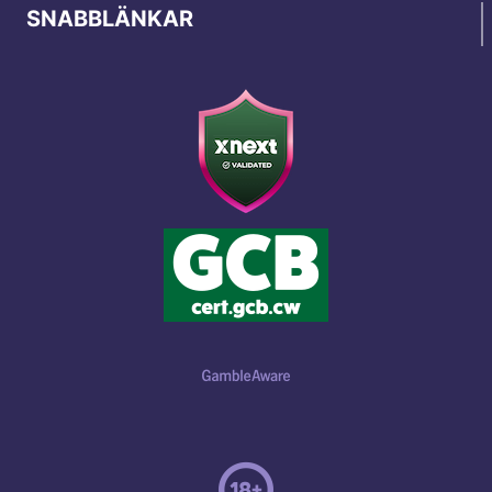
SNABBLÄNKAR