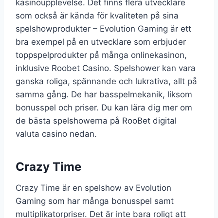
kasinoupplevelse. Det finns flera utvecklare
som också är kända för kvaliteten på sina
spelshowprodukter – Evolution Gaming är ett
bra exempel på en utvecklare som erbjuder
toppspelprodukter på många onlinekasinon,
inklusive Roobet Casino. Spelshower kan vara
ganska roliga, spännande och lukrativa, allt på
samma gång. De har basspelmekanik, liksom
bonusspel och priser. Du kan lära dig mer om
de bästa spelshowerna på RooBet digital
valuta casino nedan.
Crazy Time
Crazy Time är en spelshow av Evolution
Gaming som har många bonusspel samt
multiplikatorpriser. Det är inte bara roligt att