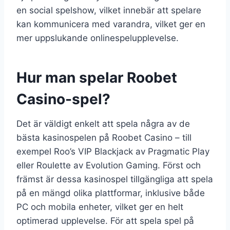
en social spelshow, vilket innebär att spelare
kan kommunicera med varandra, vilket ger en
mer uppslukande onlinespelupplevelse.
Hur man spelar Roobet
Casino-spel?
Det är väldigt enkelt att spela några av de
bästa kasinospelen på Roobet Casino – till
exempel Roo’s VIP Blackjack av Pragmatic Play
eller Roulette av Evolution Gaming. Först och
främst är dessa kasinospel tillgängliga att spela
på en mängd olika plattformar, inklusive både
PC och mobila enheter, vilket ger en helt
optimerad upplevelse. För att spela spel på