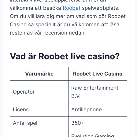
välkomna att besöka
Roobet
spelwebbplats.
Om du vill lära dig mer om vad som gör Roobet
Casino så speciellt är du välkommen att läsa
resten av vår recension nedan.
Vad är Roobet live casino?
Varumärke
Roobet Live Casino
Raw Entertainment
Operatör
B.V.
Licens
Antillephone
Antal spel
350+
Evolution Gaming,