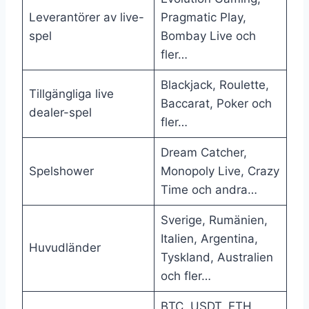
Leverantörer av live-
Pragmatic Play,
spel
Bombay Live och
fler…
Blackjack, Roulette,
Tillgängliga live
Baccarat, Poker och
dealer-spel
fler…
Dream Catcher,
Spelshower
Monopoly Live, Crazy
Time och andra…
Sverige, Rumänien,
Italien, Argentina,
Huvudländer
Tyskland, Australien
och fler…
BTC, USDT, ETH,