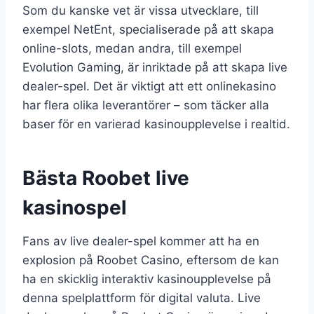
Som du kanske vet är vissa utvecklare, till
exempel NetEnt, specialiserade på att skapa
online-slots, medan andra, till exempel
Evolution Gaming, är inriktade på att skapa live
dealer-spel. Det är viktigt att ett onlinekasino
har flera olika leverantörer – som täcker alla
baser för en varierad kasinoupplevelse i realtid.
Bästa Roobet live
kasinospel
Fans av live dealer-spel kommer att ha en
explosion på Roobet Casino, eftersom de kan
ha en skicklig interaktiv kasinoupplevelse på
denna spelplattform för digital valuta. Live