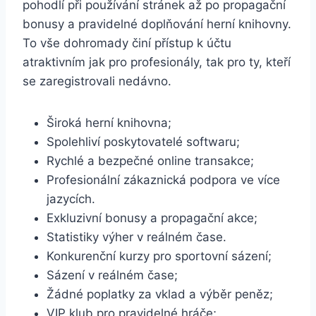
pohodlí při používání stránek až po propagační
bonusy a pravidelné doplňování herní knihovny.
To vše dohromady činí přístup k účtu
atraktivním jak pro profesionály, tak pro ty, kteří
se zaregistrovali nedávno.
Široká herní knihovna;
Spolehliví poskytovatelé softwaru;
Rychlé a bezpečné online transakce;
Profesionální zákaznická podpora ve více
jazycích.
Exkluzivní bonusy a propagační akce;
Statistiky výher v reálném čase.
Konkurenční kurzy pro sportovní sázení;
Sázení v reálném čase;
Žádné poplatky za vklad a výběr peněz;
VIP klub pro pravidelné hráče;