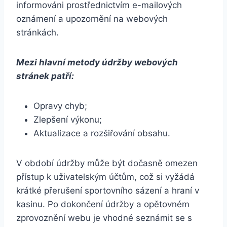
informováni prostřednictvím e-mailových
oznámení a upozornění na webových
stránkách.
Mezi hlavní metody údržby webových
stránek patří:
Opravy chyb;
Zlepšení výkonu;
Aktualizace a rozšiřování obsahu.
V období údržby může být dočasně omezen
přístup k uživatelským účtům, což si vyžádá
krátké přerušení sportovního sázení a hraní v
kasinu. Po dokončení údržby a opětovném
zprovoznění webu je vhodné seznámit se s