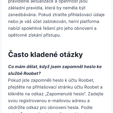
pravidelné aktualizace a opatrnost jsou
základní pravidla, která by neměla být
zanedbávána. Pokud ztratíte přihlašovací údaje
nebo je váš účet zablokován, herní platforma
nabízí spolehlivá řešení pro jeho obnovení a
opětovné získání přístupu.
Často kladené otázky
Co mám dělat, když jsem zapomněl heslo ke
službě Roobet?
Pokud jste zapomněli heslo k účtu Roobet,
přejděte na přihlašovací stránku účtu Roobet a
klikněte na odkaz „Zapomenuté heslo“. Zadejte
svou registrovanou e-mailovou adresu a
obdržíte odkaz pro obnovení hesla. Podle