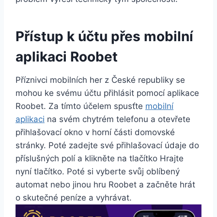
Přístup k účtu přes mobilní
aplikaci Roobet
Příznivci mobilních her z České republiky se
mohou ke svému účtu přihlásit pomocí aplikace
Roobet. Za tímto účelem spusťte
mobilní
aplikaci
na svém chytrém telefonu a otevřete
přihlašovací okno v horní části domovské
stránky. Poté zadejte své přihlašovací údaje do
příslušných polí a klikněte na tlačítko Hrajte
nyní tlačítko. Poté si vyberte svůj oblíbený
automat nebo jinou hru Roobet a začněte hrát
o skutečné peníze a vyhrávat.