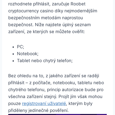
rozhodnete přihlásit, zaručuje Roobet
cryptocurrency casino díky nejmodernějším
bezpečnostním metodám naprostou
bezpečnost. Níže najdete úplný seznam
zařízení, ze kterých se můžete ověřit:
PC;
Notebook;
Tablet nebo chytrý telefon;
Bez ohledu na to, z jakého zařízení se raději
přihlásit – z počítače, notebooku, tabletu nebo
chytrého telefonu, princip autorizace bude pro
všechna zařízení stejný. Projít jím však mohou
pouze
registrovaní uživatelé
, kterým byly
přiděleny jedinečné pověření.