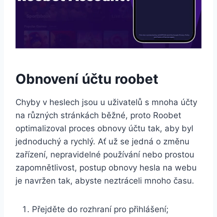
Obnovení účtu roobet
Chyby v heslech jsou u uživatelů s mnoha účty
na různých stránkách běžné, proto Roobet
optimalizoval proces obnovy účtu tak, aby byl
jednoduchý a rychlý. Ať už se jedná o změnu
zařízení, nepravidelné používání nebo prostou
zapomnětlivost, postup obnovy hesla na webu
je navržen tak, abyste neztráceli mnoho času.
Přejděte do rozhraní pro přihlášení;