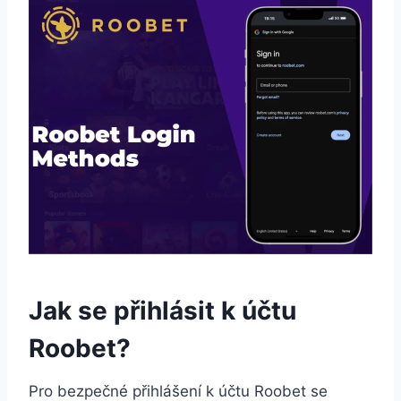
Jak se přihlásit k účtu
Roobet?
Pro bezpečné přihlášení k účtu Roobet se