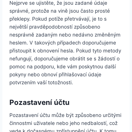
Nejprve se ujistěte, že jsou zadané údaje
správné, protože na vině jsou často prosté
překlepy. Pokud potíže přetrvávají, je to s
největší pravděpodobností způsobeno
nesprávně zadaným nebo nedávno změněným
heslem. V takových případech doporučujeme
přistoupit k obnovení hesla. Pokud tyto metody
nefungují, doporučujeme obrátit se s žádostí o
pomoc na podporu, kde vám poskytnou další
pokyny nebo obnoví přihlašovací údaje
potvrzením vaší totožnosti.
Pozastavení účtu
Pozastavení účtu může být způsobeno určitými
činnostmi uživatele nebo jeho nedbalostí, což
vede k dočasnému zpřístupnění účtu. K tomu