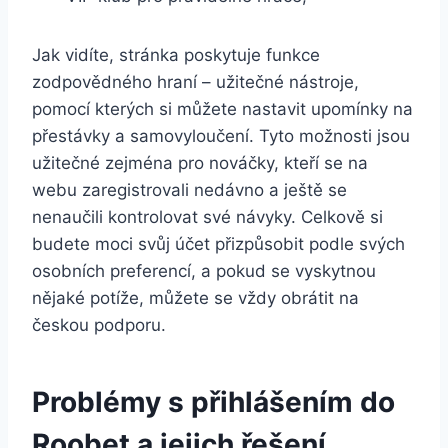
Jak vidíte, stránka poskytuje funkce
zodpovědného hraní – užitečné nástroje,
pomocí kterých si můžete nastavit upomínky na
přestávky a samovyloučení. Tyto možnosti jsou
užitečné zejména pro nováčky, kteří se na
webu zaregistrovali nedávno a ještě se
nenaučili kontrolovat své návyky. Celkově si
budete moci svůj účet přizpůsobit podle svých
osobních preferencí, a pokud se vyskytnou
nějaké potíže, můžete se vždy obrátit na
českou podporu.
Problémy s přihlášením do
Roobet a jejich řešení