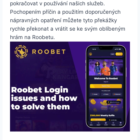
pokračovat v používání našich služeb.
Pochopením příčin a použitím doporučených
nápravných opatření můžete tyto překážky
rychle překonat a vrátit se ke svým oblíbeným
hrám na Roobetu.