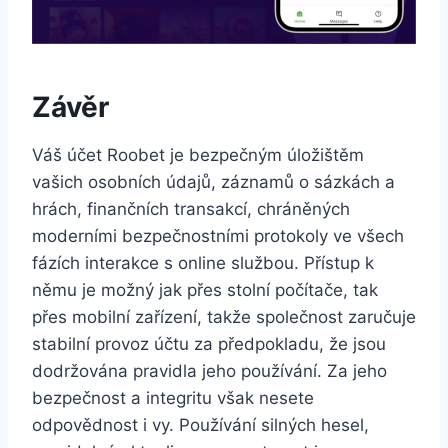
Závěr
Váš účet Roobet je bezpečným úložištěm
vašich osobních údajů, záznamů o sázkách a
hrách, finančních transakcí, chráněných
moderními bezpečnostními protokoly ve všech
fázích interakce s online službou. Přístup k
němu je možný jak přes stolní počítače, tak
přes mobilní zařízení, takže společnost zaručuje
stabilní provoz účtu za předpokladu, že jsou
dodržována pravidla jeho používání. Za jeho
bezpečnost a integritu však nesete
odpovědnost i vy. Používání silných hesel,