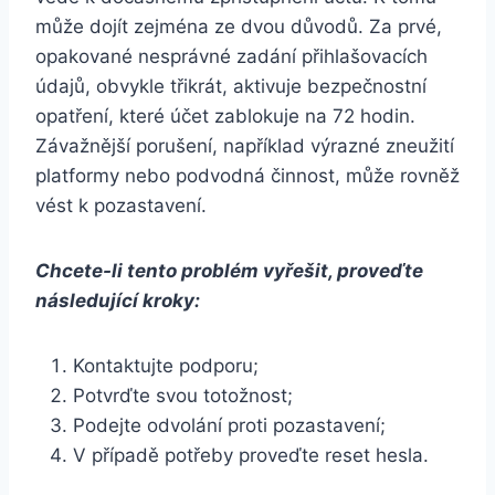
může dojít zejména ze dvou důvodů. Za prvé,
opakované nesprávné zadání přihlašovacích
údajů, obvykle třikrát, aktivuje bezpečnostní
opatření, které účet zablokuje na 72 hodin.
Závažnější porušení, například výrazné zneužití
platformy nebo podvodná činnost, může rovněž
vést k pozastavení.
Chcete-li tento problém vyřešit, proveďte
následující kroky:
Kontaktujte podporu;
Potvrďte svou totožnost;
Podejte odvolání proti pozastavení;
V případě potřeby proveďte reset hesla.