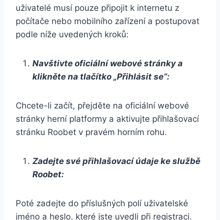
uživatelé musí pouze připojit k internetu z
počítače nebo mobilního zařízení a postupovat
podle níže uvedených kroků:
Navštivte oficiální webové stránky a
klikněte na tlačítko „Přihlásit se“:
Chcete-li začít, přejděte na oficiální webové
stránky herní platformy a aktivujte přihlašovací
stránku Roobet v pravém horním rohu.
Zadejte své přihlašovací údaje ke službě
Roobet:
Poté zadejte do příslušných polí uživatelské
jméno a heslo, které jste uvedli při registraci.