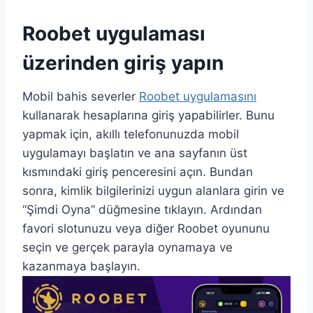
Roobet uygulaması
üzerinden giriş yapın
Mobil bahis severler
Roobet uygulamasını
kullanarak hesaplarına giriş yapabilirler. Bunu
yapmak için, akıllı telefonunuzda mobil
uygulamayı başlatın ve ana sayfanın üst
kısmındaki giriş penceresini açın. Bundan
sonra, kimlik bilgilerinizi uygun alanlara girin ve
“Şimdi Oyna” düğmesine tıklayın. Ardından
favori slotunuzu veya diğer Roobet oyununu
seçin ve gerçek parayla oynamaya ve
kazanmaya başlayın.