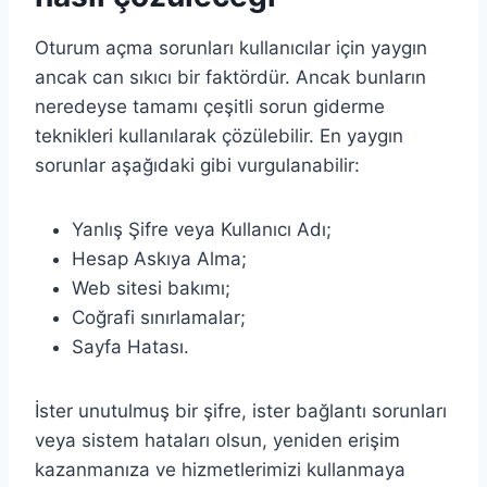
Oturum açma sorunları kullanıcılar için yaygın
ancak can sıkıcı bir faktördür. Ancak bunların
neredeyse tamamı çeşitli sorun giderme
teknikleri kullanılarak çözülebilir. En yaygın
sorunlar aşağıdaki gibi vurgulanabilir:
Yanlış Şifre veya Kullanıcı Adı;
Hesap Askıya Alma;
Web sitesi bakımı;
Coğrafi sınırlamalar;
Sayfa Hatası.
İster unutulmuş bir şifre, ister bağlantı sorunları
veya sistem hataları olsun, yeniden erişim
kazanmanıza ve hizmetlerimizi kullanmaya