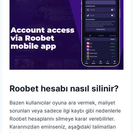
Roobet hesabı nasıl silinir?
Bazen kullanıcılar oyuna ara vermek, maliyet
sorunları veya sadece ilgi kaybı gibi nedenlerle
Roobet hesaplarını silmeye karar verebilirler.
Kararınızdan eminseniz, aşağıdaki talimatları