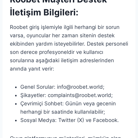
İletişim Bilgileri:
Roobet giriş işlemiyle ilgili herhangi bir sorun
varsa, oyuncular her zaman sitenin destek
ekibinden yardım isteyebilirler. Destek personeli
son derece profesyoneldir ve kullanıcı
sorularına aşağıdaki iletişim adreslerinden
anında yanıt verir:
Genel Sorular: info@roobet.world;
Şikayetler: complaints@roobet.world;
Çevrimiçi Sohbet: Günün veya gecenin
herhangi bir saatinde kullanılabilir;
Sosyal Medya: Twitter (X) ve Facebook.