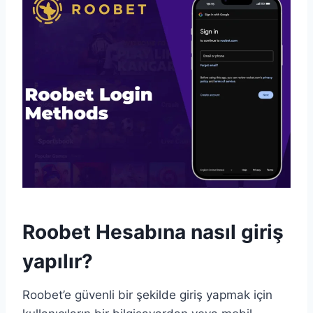
Roobet Hesabına nasıl giriş
yapılır?
Roobet’e güvenli bir şekilde giriş yapmak için