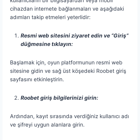
kullanıcıların bir bilgisayardan veya mobil
cihazdan internete bağlanmaları ve aşağıdaki
adımları takip etmeleri yeterlidir:
Resmi web sitesini ziyaret edin ve “Giriş”
düğmesine tıklayın:
Başlamak için, oyun platformunun resmi web
sitesine gidin ve sağ üst köşedeki Roobet giriş
sayfasını etkinleştirin.
Roobet giriş bilgilerinizi girin:
Ardından, kayıt sırasında verdiğiniz kullanıcı adı
ve şifreyi uygun alanlara girin.