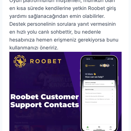
Oyun platformunun müşterileri, mümkün olan
en kısa sürede kendilerine yetkin Roobet giriş
yardımı sağlanacağından emin olabilirler.
Destek personelinin sorulara yanıt vermesinin
en hızlı yolu canlı sohbettir, bu nedenle
hesabınıza hemen erişmeniz gerekiyorsa bunu
kullanmanızı öneririz.