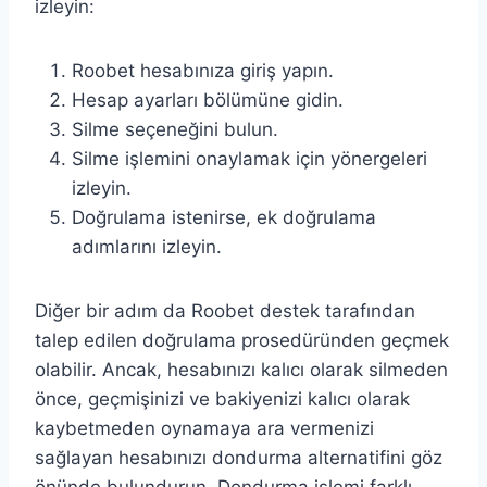
izleyin:
Roobet hesabınıza giriş yapın.
Hesap ayarları bölümüne gidin.
Silme seçeneğini bulun.
Silme işlemini onaylamak için yönergeleri
izleyin.
Doğrulama istenirse, ek doğrulama
adımlarını izleyin.
Diğer bir adım da Roobet destek tarafından
talep edilen doğrulama prosedüründen geçmek
olabilir. Ancak, hesabınızı kalıcı olarak silmeden
önce, geçmişinizi ve bakiyenizi kalıcı olarak
kaybetmeden oynamaya ara vermenizi
sağlayan hesabınızı dondurma alternatifini göz