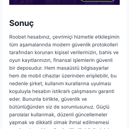
Sonuç
Roobet hesabınız, çevrimiçi hizmetle etkileşimin
tüm aşamalarında modern güvenlik protokolleri
tarafından korunan kişisel verilerinizin, bahis ve
oyun kayıtlarınızın, finansal işlemlerin güvenli
bir deposudur. Hem masaüstü bilgisayarlar
hem de mobil cihazlar üzerinden erişilebilir, bu
nedenle şirket, kullanım kurallarına uyulması
koşuluyla hesabın istikrarlı çalışmasını garanti
eder. Bununla birlikte, güvenlik ve
bütünlüğünden siz de sorumlusunuz. Güçlü
parolalar kullanmak, düzenli güncellemeler
yapmak ve dikkatli olmak ihmal edilmemesi