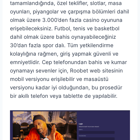
tamamlandığında, özel teklifler, slotlar, masa
oyunları, piyangolar ve çarpışma bölümleri dahil
olmak üzere 3.000’den fazla casino oyununa
erişebileceksiniz. Futbol, tenis ve basketbol
dahil olmak üzere bahis oynayabileceğiniz
30’dan fazla spor dalı. Tüm yetkilendirme
kolaylığına rağmen, giriş yapmak güvenli ve
emniyetlidir. Cep telefonundan bahis ve kumar
oynamayı sevenler için, Roobet web sitesinin
mobil versiyonu erişilebilir ve masaüstü
versiyonu kadar iyi olduğundan, bu prosedür
bir akıllı telefon veya tablette de yapılabilir.