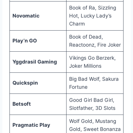
Book of Ra, Sizzling
Novomatic
Hot, Lucky Lady’s
Charm
Book of Dead,
Play’n GO
Reactoonz, Fire Joker
Vikings Go Berzerk,
Yggdrasil Gaming
Joker Millions
Big Bad Wolf, Sakura
Quickspin
Fortune
Good Girl Bad Girl,
Betsoft
Slotfather, 3D Slots
Wolf Gold, Mustang
Pragmatic Play
Gold, Sweet Bonanza