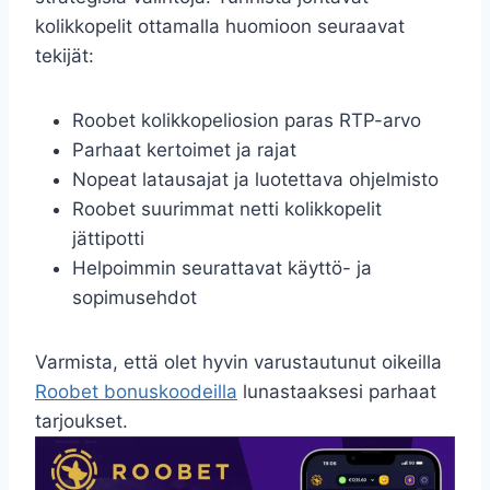
kolikkopelit ottamalla huomioon seuraavat
tekijät:
Roobet kolikkopeliosion paras RTP-arvo
Parhaat kertoimet ja rajat
Nopeat latausajat ja luotettava ohjelmisto
Roobet suurimmat netti kolikkopelit
jättipotti
Helpoimmin seurattavat käyttö- ja
sopimusehdot
Varmista, että olet hyvin varustautunut oikeilla
Roobet bonuskoodeilla
lunastaaksesi parhaat
tarjoukset.