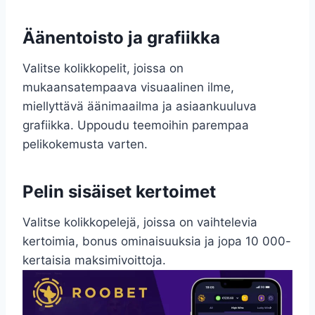
Äänentoisto ja grafiikka
Valitse kolikkopelit, joissa on
mukaansatempaava visuaalinen ilme,
miellyttävä äänimaailma ja asiaankuuluva
grafiikka. Uppoudu teemoihin parempaa
pelikokemusta varten.
Pelin sisäiset kertoimet
Valitse kolikkopelejä, joissa on vaihtelevia
kertoimia, bonus ominaisuuksia ja jopa 10 000-
kertaisia maksimivoittoja.