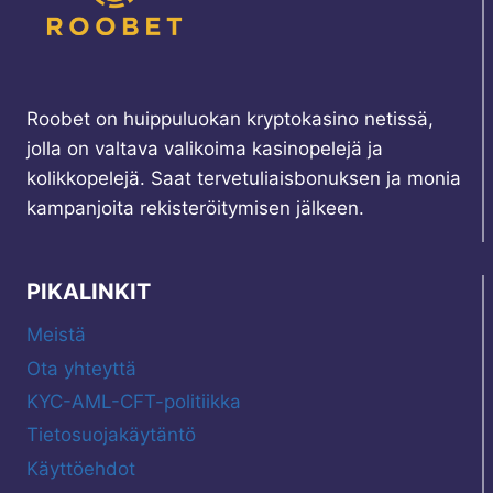
Roobet on huippuluokan kryptokasino netissä,
jolla on valtava valikoima kasinopelejä ja
kolikkopelejä. Saat tervetuliaisbonuksen ja monia
kampanjoita rekisteröitymisen jälkeen.
PIKALINKIT
Meistä
Ota yhteyttä
KYC-AML-CFT-politiikka
Tietosuojakäytäntö
Käyttöehdot