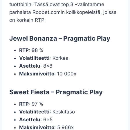
tuottoihin. Tässä ovat top 3 -valintamme
parhaista Roobet.comin kolikkopeleistä, joissa
on korkein RTP:
Jewel Bonanza – Pragmatic Play
RTP
: 98 %
Volatiliteetti
: Korkea
Asettelu
: 8×8
Maksimivoitto
: 10 000x
Sweet Fiesta – Pragmatic Play
RTP
: 97 %
Volatiliteetti
: Keskitaso
Asettelu
: 6×5
Maksimivoitto
: 5 966x