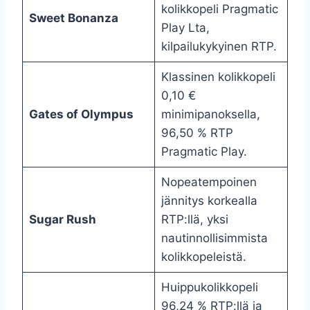
kolikkopeli Pragmatic
Sweet Bonanza
Play Lta,
kilpailukykyinen RTP.
Klassinen kolikkopeli
0,10 €
Gates of Olympus
minimipanoksella,
96,50 % RTP
Pragmatic Play.
Nopeatempoinen
jännitys korkealla
Sugar Rush
RTP:llä, yksi
nautinnollisimmista
kolikkopeleistä.
Huippukolikkopeli
96,24 % RTP:llä ja