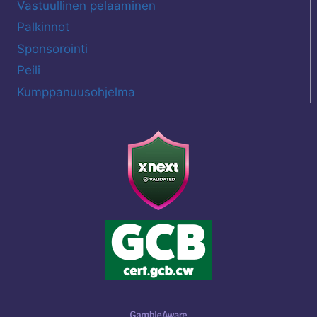
Vastuullinen pelaaminen
Palkinnot
Sponsorointi
Peili
Kumppanuusohjelma