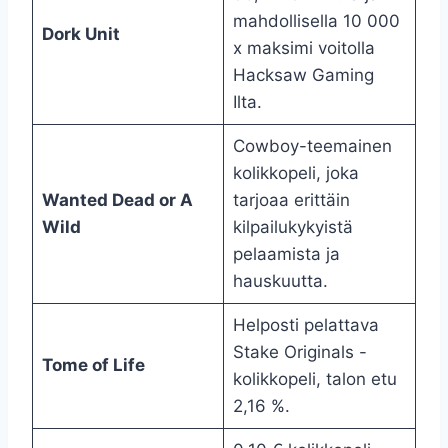
mahdollisella 10 000
Dork Unit
x maksimi voitolla
Hacksaw Gaming
Ilta.
Cowboy-teemainen
kolikkopeli, joka
Wanted Dead or A
tarjoaa erittäin
Wild
kilpailukykyistä
pelaamista ja
hauskuutta.
Helposti pelattava
Stake Originals -
Tome of Life
kolikkopeli, talon etu
2,16 %.