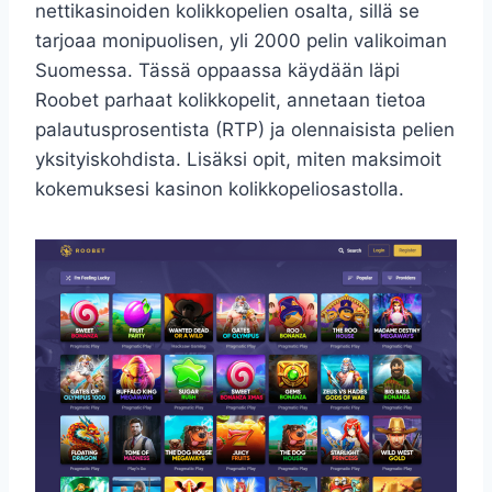
nettikasinoiden kolikkopelien osalta, sillä se
tarjoaa monipuolisen, yli 2000 pelin valikoiman
Suomessa. Tässä oppaassa käydään läpi
Roobet parhaat kolikkopelit, annetaan tietoa
palautusprosentista (RTP) ja olennaisista pelien
yksityiskohdista. Lisäksi opit, miten maksimoit
kokemuksesi kasinon kolikkopeliosastolla.