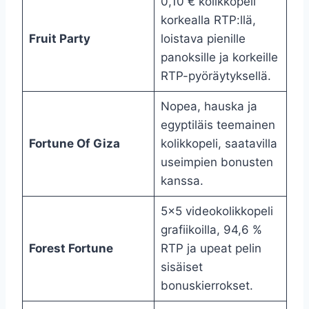
0,10 € kolikkopeli
korkealla RTP:llä,
Fruit Party
loistava pienille
panoksille ja korkeille
RTP-pyöräytyksellä.
Nopea, hauska ja
egyptiläis teemainen
Fortune Of Giza
kolikkopeli, saatavilla
useimpien bonusten
kanssa.
5×5 videokolikkopeli
grafiikoilla, 94,6 %
Forest Fortune
RTP ja upeat pelin
sisäiset
bonuskierrokset.