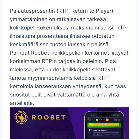
Palautusprosentin (RTP, Return to Player)
ymmärtäminen on ratkaisevan tärkeää
kolikkopeli kokemuksesi maksimoimiseksi. RTP
ilmaistuna prosentteina ilmaisee odotetun
keskimääräisen tuoton kussakin pelissä.
Parhaat Roobet-kolikkopelien kertoimet liittyvät
korkeimman RTP:n tarjoaviin peleihin. Pidä
mielessä, että uudet kolikkopelit saattavat
tarjota myynninedistämis kelpoisia RTP-
kertoimia lanseerauksen yhteydessä, kun taas
suositut pelit eivät välttämättä ole aina yhtä
anteliaita.