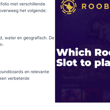
folio met verschillende
 overweeg het volgende:
ld, water en geografisch. De
n.
 soundboards en relevante
 een verbeterde