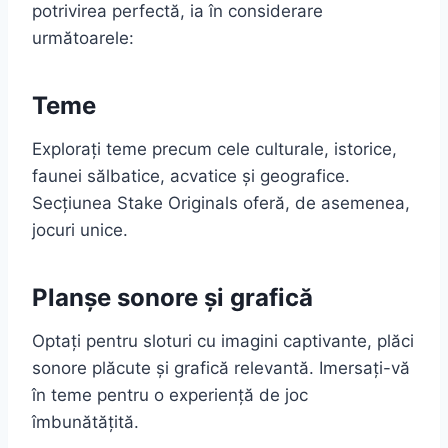
potrivirea perfectă, ia în considerare
următoarele:
Teme
Explorați teme precum cele culturale, istorice,
faunei sălbatice, acvatice și geografice.
Secțiunea Stake Originals oferă, de asemenea,
jocuri unice.
Planșe sonore și grafică
Optați pentru sloturi cu imagini captivante, plăci
sonore plăcute și grafică relevantă. Imersați-vă
în teme pentru o experiență de joc
îmbunătățită.