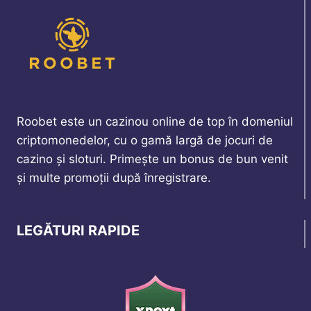
Roobet este un cazinou online de top în domeniul
criptomonedelor, cu o gamă largă de jocuri de
cazino și sloturi. Primește un bonus de bun venit
și multe promoții după înregistrare.
LEGĂTURI RAPIDE