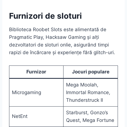
Furnizori de sloturi
Biblioteca Roobet Slots este alimentată de
Pragmatic Play, Hacksaw Gaming și alți
dezvoltatori de sloturi onlie, asigurând timpi
rapizi de încărcare și experiențe fără glitch-uri.
Furnizor
Jocuri populare
Mega Moolah,
Microgaming
Immortal Romance,
Thunderstruck II
Starburst, Gonzo’s
NetEnt
Quest, Mega Fortune