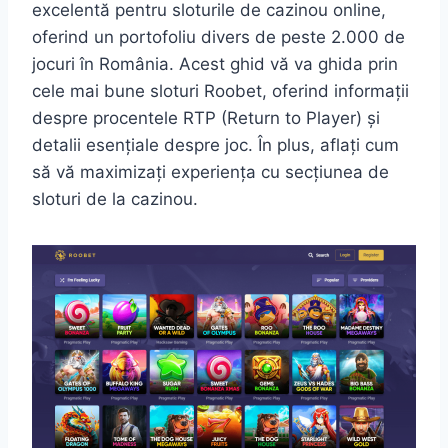
excelentă pentru sloturile de cazinou online,
oferind un portofoliu divers de peste 2.000 de
jocuri în România. Acest ghid vă va ghida prin
cele mai bune sloturi Roobet, oferind informații
despre procentele RTP (Return to Player) și
detalii esențiale despre joc. În plus, aflați cum
să vă maximizați experiența cu secțiunea de
sloturi de la cazinou.