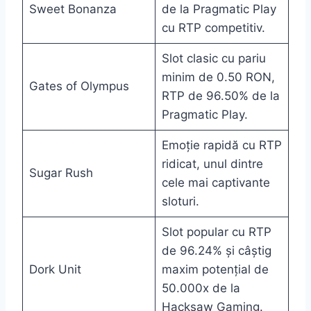
Sweet Bonanza
de la Pragmatic Play
cu RTP competitiv.
Slot clasic cu pariu
minim de 0.50 RON,
Gates of Olympus
RTP de 96.50% de la
Pragmatic Play.
Emoție rapidă cu RTP
ridicat, unul dintre
Sugar Rush
cele mai captivante
sloturi.
Slot popular cu RTP
de 96.24% și câștig
Dork Unit
maxim potențial de
50.000x de la
Hacksaw Gaming.