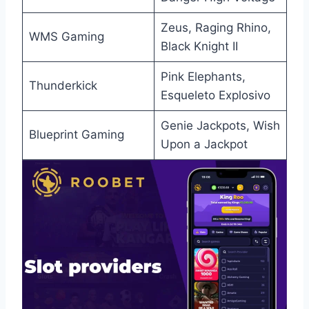
Zeus, Raging Rhino,
WMS Gaming
Black Knight II
Pink Elephants,
Thunderkick
Esqueleto Explosivo
Genie Jackpots, Wish
Blueprint Gaming
Upon a Jackpot