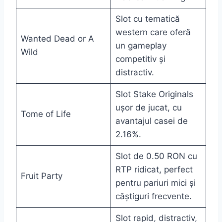
Slot cu tematică
western care oferă
Wanted Dead or A
un gameplay
Wild
competitiv și
distractiv.
Slot Stake Originals
ușor de jucat, cu
Tome of Life
avantajul casei de
2.16%.
Slot de 0.50 RON cu
RTP ridicat, perfect
Fruit Party
pentru pariuri mici și
câștiguri frecvente.
Slot rapid, distractiv,