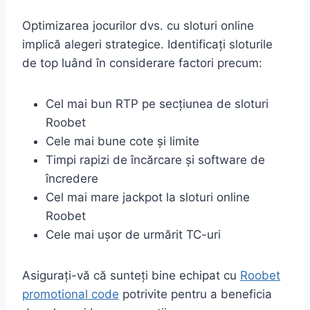
Optimizarea jocurilor dvs. cu sloturi online
implică alegeri strategice. Identificați sloturile
de top luând în considerare factori precum:
Cel mai bun RTP pe secțiunea de sloturi
Roobet
Cele mai bune cote și limite
Timpi rapizi de încărcare și software de
încredere
Cel mai mare jackpot la sloturi online
Roobet
Cele mai ușor de urmărit TC-uri
Asigurați-vă că sunteți bine echipat cu
Roobet
promotional code
potrivite pentru a beneficia