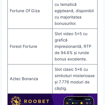
cu tematică
Fortune Of Giza
egipteană, disponibil
cu majoritatea
bonusurilor.
Slot video 5×5 cu
grafică
Forest Fortune
impresionantă, RTP
de 94.6% și runde
bonus excelente.
Slot clasic 5×6 cu
simboluri misterioase
Aztec Bonanza
și 7.776 moduri de
câștig.