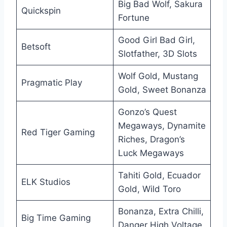
Big Bad Wolf, Sakura
Quickspin
Fortune
Good Girl Bad Girl,
Betsoft
Slotfather, 3D Slots
Wolf Gold, Mustang
Pragmatic Play
Gold, Sweet Bonanza
Gonzo’s Quest
Megaways, Dynamite
Red Tiger Gaming
Riches, Dragon’s
Luck Megaways
Tahiti Gold, Ecuador
ELK Studios
Gold, Wild Toro
Bonanza, Extra Chilli,
Big Time Gaming
Danger High Voltage