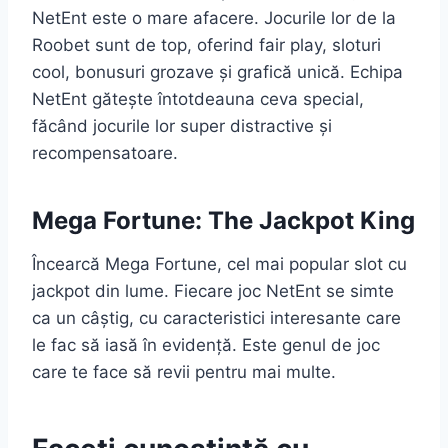
NetEnt este o mare afacere. Jocurile lor de la
Roobet sunt de top, oferind fair play, sloturi
cool, bonusuri grozave și grafică unică. Echipa
NetEnt gătește întotdeauna ceva special,
făcând jocurile lor super distractive și
recompensatoare.
Mega Fortune: The Jackpot King
Încearcă Mega Fortune, cel mai popular slot cu
jackpot din lume. Fiecare joc NetEnt se simte
ca un câștig, cu caracteristici interesante care
le fac să iasă în evidență. Este genul de joc
care te face să revii pentru mai multe.