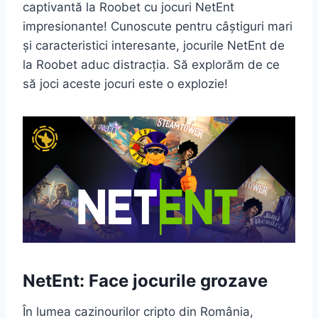
captivantă la Roobet cu jocuri NetEnt
impresionante! Cunoscute pentru câștiguri mari
și caracteristici interesante, jocurile NetEnt de
la Roobet aduc distracția. Să explorăm de ce
să joci aceste jocuri este o explozie!
NetEnt: Face jocurile grozave
În lumea cazinourilor cripto din România,