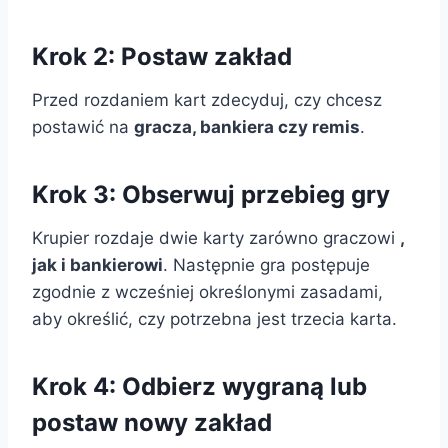
Krok 2: Postaw zakład
Przed rozdaniem kart zdecyduj, czy chcesz
postawić na
gracza, bankiera czy remis
.
Krok 3: Obserwuj przebieg gry
Krupier rozdaje dwie karty zarówno graczowi
,
jak i bankierowi
. Następnie gra postępuje
zgodnie z wcześniej określonymi zasadami,
aby określić, czy potrzebna jest trzecia karta.
Krok 4: Odbierz wygraną lub
postaw nowy zakład