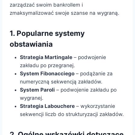
zarządzać swoim bankrollem i
zmaksymalizować swoje szanse na wygraną.
1. Popularne systemy
obstawiania
Strategia Martingale
– podwojenie
zakładu po przegranej.
System Fibonacciego
– podążanie za
numeryczną sekwencją zakładów.
System Paroli
– podwojenie zakładu po
wygranej.
Strategia Labouchere
– wykorzystanie
sekwencji liczb do strukturyzacji zakładów.
2. Ogólne wskazówki dotyczące