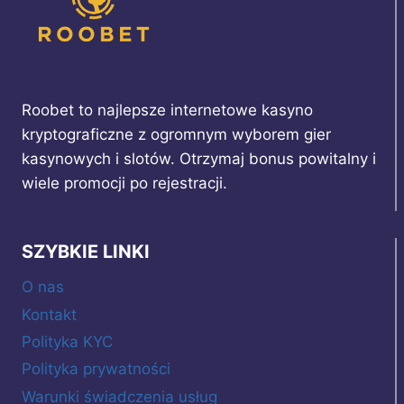
Roobet to najlepsze internetowe kasyno
kryptograficzne z ogromnym wyborem gier
kasynowych i slotów. Otrzymaj bonus powitalny i
wiele promocji po rejestracji.
SZYBKIE LINKI
O nas
Kontakt
Polityka KYC
Polityka prywatności
Warunki świadczenia usług