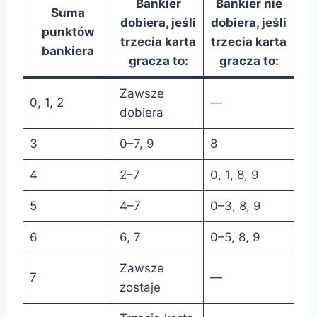
Bankier
Bankier nie
Suma
dobiera, jeśli
dobiera, jeśli
punktów
trzecia karta
trzecia karta
bankiera
gracza to:
gracza to:
Zawsze
0, 1, 2
—
dobiera
3
0–7, 9
8
4
2–7
0, 1, 8, 9
5
4–7
0–3, 8, 9
6
6, 7
0–5, 8, 9
Zawsze
7
—
zostaje