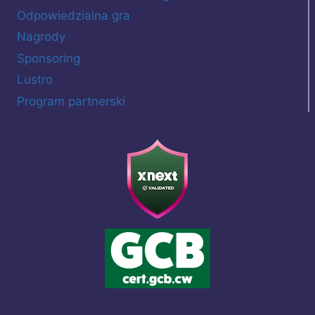
Odpowiedzialna gra
Nagrody
Sponsoring
Lustro
Program partnerski