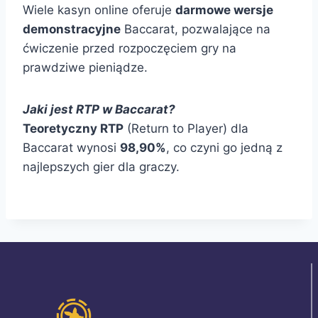
Wiele kasyn online oferuje
darmowe wersje
demonstracyjne
Baccarat, pozwalające na
ćwiczenie przed rozpoczęciem gry na
prawdziwe pieniądze.
Jaki jest RTP w Baccarat?
Teoretyczny RTP
(Return to Player) dla
Baccarat wynosi
98,90%
, co czyni go jedną z
najlepszych gier dla graczy.