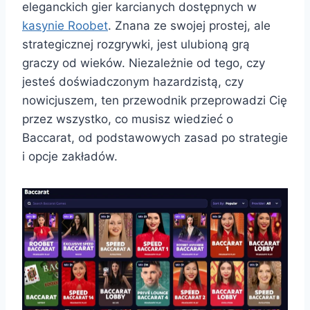
eleganckich gier karcianych dostępnych w
kasynie Roobet
. Znana ze swojej prostej, ale
strategicznej rozgrywki, jest ulubioną grą
graczy od wieków. Niezależnie od tego, czy
jesteś doświadczonym hazardzistą, czy
nowicjuszem, ten przewodnik przeprowadzi Cię
przez wszystko, co musisz wiedzieć o
Baccarat, od podstawowych zasad po strategie
i opcje zakładów.