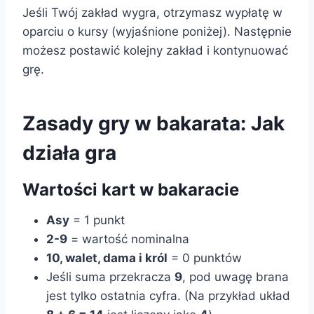
Jeśli Twój zakład wygra, otrzymasz wypłatę w
oparciu o kursy (wyjaśnione poniżej). Następnie
możesz postawić kolejny zakład i kontynuować
grę.
Zasady gry w bakarata: Jak
działa gra
Wartości kart w bakaracie
Asy
= 1 punkt
2-9
= wartość nominalna
10, walet, dama i król
= 0 punktów
Jeśli suma przekracza
9
, pod uwagę brana
jest tylko ostatnia cyfra. (Na przykład układ