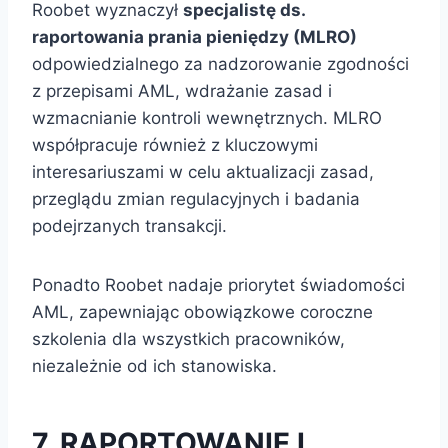
Roobet wyznaczył
specjalistę ds.
raportowania prania pieniędzy (MLRO)
odpowiedzialnego za nadzorowanie zgodności
z przepisami AML, wdrażanie zasad i
wzmacnianie kontroli wewnętrznych. MLRO
współpracuje również z kluczowymi
interesariuszami w celu aktualizacji zasad,
przeglądu zmian regulacyjnych i badania
podejrzanych transakcji.
Ponadto Roobet nadaje priorytet świadomości
AML, zapewniając obowiązkowe coroczne
szkolenia dla wszystkich pracowników,
niezależnie od ich stanowiska.
7. RAPORTOWANIE I