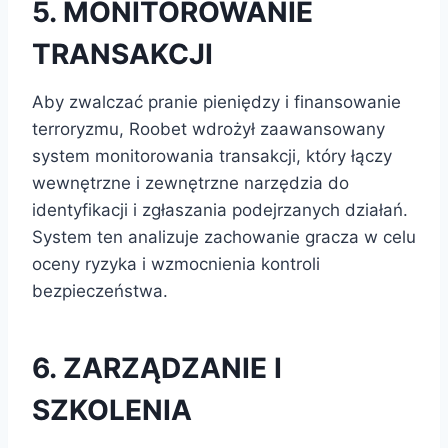
5. MONITOROWANIE
TRANSAKCJI
Aby zwalczać pranie pieniędzy i finansowanie
terroryzmu, Roobet wdrożył zaawansowany
system monitorowania transakcji, który łączy
wewnętrzne i zewnętrzne narzędzia do
identyfikacji i zgłaszania podejrzanych działań.
System ten analizuje zachowanie gracza w celu
oceny ryzyka i wzmocnienia kontroli
bezpieczeństwa.
6. ZARZĄDZANIE I
SZKOLENIA