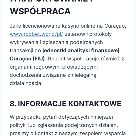
WSPÓŁPRACA
Jako licencjonowane kasyno online na Curaçao,
www.roobet.world/pl/
ustanowił protokoły
wykrywania i zgłaszania podejrzanych
transakcji do
jednostki analityki finansowej
Curaçao (FIU)
. Roobet współpracuje również z
organami rządowymi prowadzącymi
dochodzenia związane z nielegalną
działalnością.
8. INFORMACJE KONTAKTOWE
W przypadku pytań dotyczących niniejszej
polityki lub zgłaszania podejrzanych działań,
prosimy o kontakt z naszym zespołem wsparcia