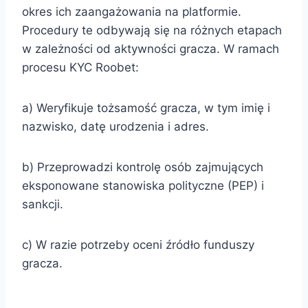
okres ich zaangażowania na platformie.
Procedury te odbywają się na różnych etapach
w zależności od aktywności gracza. W ramach
procesu KYC Roobet:
a) Weryfikuje tożsamość gracza, w tym imię i
nazwisko, datę urodzenia i adres.
b) Przeprowadzi kontrolę osób zajmujących
eksponowane stanowiska polityczne (PEP) i
sankcji.
c) W razie potrzeby oceni źródło funduszy
gracza.