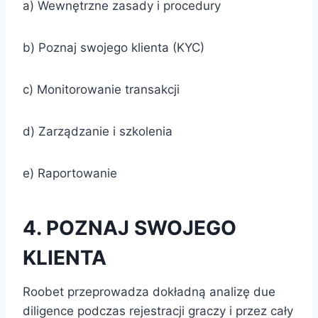
a) Wewnętrzne zasady i procedury
b) Poznaj swojego klienta (KYC)
c) Monitorowanie transakcji
d) Zarządzanie i szkolenia
e) Raportowanie
4. POZNAJ SWOJEGO
KLIENTA
Roobet przeprowadza dokładną analizę due
diligence podczas rejestracji graczy i przez cały