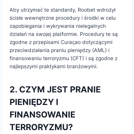
Aby utrzymać te standardy, Roobet wdrożył
ścisłe wewnętrzne procedury i środki w celu
zapobiegania i wykrywania nielegalnych
działań na swojej platformie. Procedury te są
zgodne z przepisami Curaçao dotyczącymi
przeciwdziałania praniu pieniędzy (AML) i
finansowaniu terroryzmu (CFT) i są zgodne z
najlepszymi praktykami branżowymi.
2. CZYM JEST PRANIE
PIENIĘDZY I
FINANSOWANIE
TERRORYZMU?