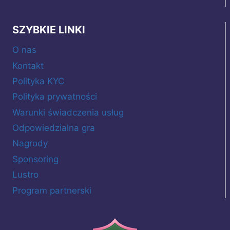
SZYBKIE LINKI
O nas
Kontakt
Polityka KYC
Polityka prywatności
Warunki świadczenia usług
Odpowiedzialna gra
Nagrody
Sponsoring
Lustro
Program partnerski