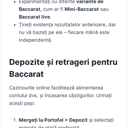
Experimentați cu diferite
variante de
Baccarat,
cum ar fi
Mini-Baccarat
sau
Baccarat live
.
Țineți evidența rezultatelor anterioare, dar
nu vă bazați pe ele – fiecare mână este
independentă.
Depozite și retrageri pentru
Baccarat
Cazinourile online facilitează alimentarea
contului dvs. și încasarea câștigurilor. Urmați
acești pași:
Mergeți la Portofel > Depozit
și selectați
metoda de plată preferată.