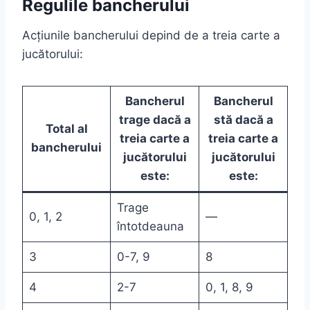
Regulile bancherului
Acțiunile bancherului depind de a treia carte a
jucătorului:
Bancherul
Bancherul
trage dacă a
stă dacă a
Total al
treia carte a
treia carte a
bancherului
jucătorului
jucătorului
este:
este:
Trage
0, 1, 2
—
întotdeauna
3
0-7, 9
8
4
2-7
0, 1, 8, 9