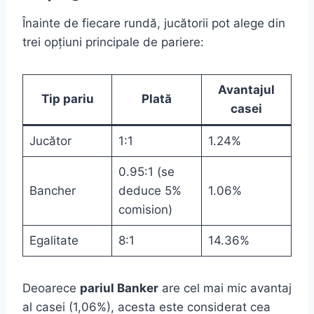
Înainte de fiecare rundă, jucătorii pot alege din
trei opțiuni principale de pariere:
Avantajul
Tip pariu
Plată
casei
Jucător
1:1
1.24%
0.95:1 (se
Bancher
deduce 5%
1.06%
comision)
Egalitate
8:1
14.36%
Deoarece
pariul Banker
are cel mai mic avantaj
al casei (1,06%), acesta este considerat cea