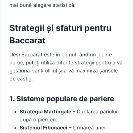
mai bună alegere statistică.
Strategii și sfaturi pentru
Baccarat
Deși Baccarat este în primul rând un joc de
noroc, puteți utiliza diferite strategii pentru a vă
gestiona bankroll-ul și a vă maximiza șansele
de câștig.
1. Sisteme populare de pariere
Strategia Martingale
– Dublarea pariului
după o pierdere.
Sistemul Fibonacci
– Urmarea unei