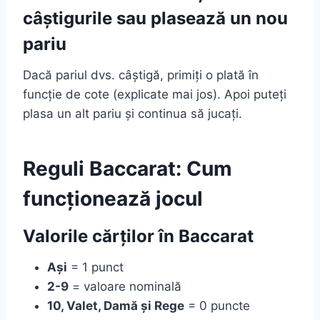
câștigurile sau plasează un nou
pariu
Dacă pariul dvs. câștigă, primiți o plată în
funcție de cote (explicate mai jos). Apoi puteți
plasa un alt pariu și continua să jucați.
Reguli Baccarat: Cum
funcționează jocul
Valorile cărților în Baccarat
Ași
= 1 punct
2-9
= valoare nominală
10, Valet, Damă și Rege
= 0 puncte