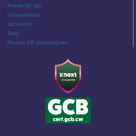
Ansvarligt spil
Udmærkelser
Sponsorat
Spejl
Roobet VIP-klubprogram