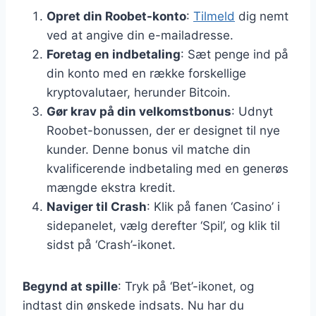
Opret din Roobet-konto
:
Tilmeld
dig nemt
ved at angive din e-mailadresse.
Foretag en indbetaling
: Sæt penge ind på
din konto med en række forskellige
kryptovalutaer, herunder Bitcoin.
Gør krav på din velkomstbonus
: Udnyt
Roobet-bonussen, der er designet til nye
kunder. Denne bonus vil matche din
kvalificerende indbetaling med en generøs
mængde ekstra kredit.
Naviger til Crash
: Klik på fanen ‘Casino’ i
sidepanelet, vælg derefter ‘Spil’, og klik til
sidst på ‘Crash’-ikonet.
Begynd at spille
: Tryk på ‘Bet’-ikonet, og
indtast din ønskede indsats. Nu har du