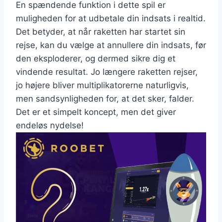
En spændende funktion i dette spil er
muligheden for at udbetale din indsats i realtid.
Det betyder, at når raketten har startet sin
rejse, kan du vælge at annullere din indsats, før
den eksploderer, og dermed sikre dig et
vindende resultat. Jo længere raketten rejser,
jo højere bliver multiplikatorerne naturligvis,
men sandsynligheden for, at det sker, falder.
Det er et simpelt koncept, men det giver
endeløs nydelse!