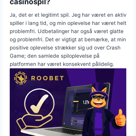
casinospil?
Ja, det er et legitimt spil. Jeg har været en aktiv
spiller i lang tid, og min oplevelse har været helt
problemfri. Udbetalinger har også været glatte
og problemfri. Det er vigtigt at bemærke, at min
positive oplevelse strækker sig ud over Crash
Game; den samlede spiloplevelse på
platformen har været konsekvent pålidelig.