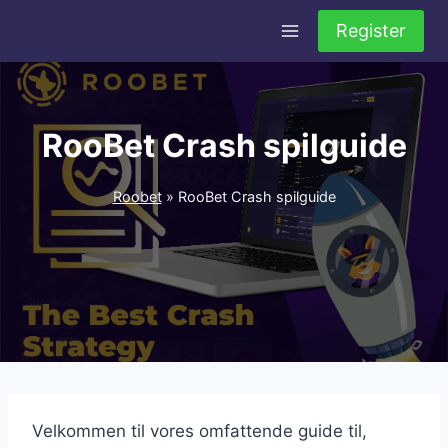
Skip
Register
to
content
RooBet Crash spilguide
Roobet
»
RooBet Crash spilguide
Velkommen til vores omfattende guide til,