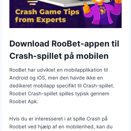
Download RooBet-appen til
Crash-spillet på mobilen
RooBet har udviklet en mobilapplikation til
Android og iOS, men den havde ikke en
dedikeret mobilapp specifikt til Crash-spillet.
Roobet Crash-spillet spilles typisk gennem
Roobet Apk.
Hvis du er interesseret i at spille Crash på
Roobet ved hjælp af en mobilenhed, kan du