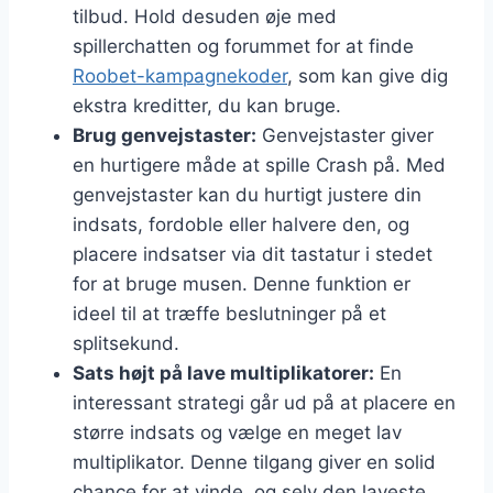
tilbud. Hold desuden øje med
spillerchatten og forummet for at finde
Roobet-kampagnekoder
, som kan give dig
ekstra kreditter, du kan bruge.
Brug genvejstaster:
Genvejstaster giver
en hurtigere måde at spille Crash på. Med
genvejstaster kan du hurtigt justere din
indsats, fordoble eller halvere den, og
placere indsatser via dit tastatur i stedet
for at bruge musen. Denne funktion er
ideel til at træffe beslutninger på et
splitsekund.
Sats højt på lave multiplikatorer:
En
interessant strategi går ud på at placere en
større indsats og vælge en meget lav
multiplikator. Denne tilgang giver en solid
chance for at vinde, og selv den laveste