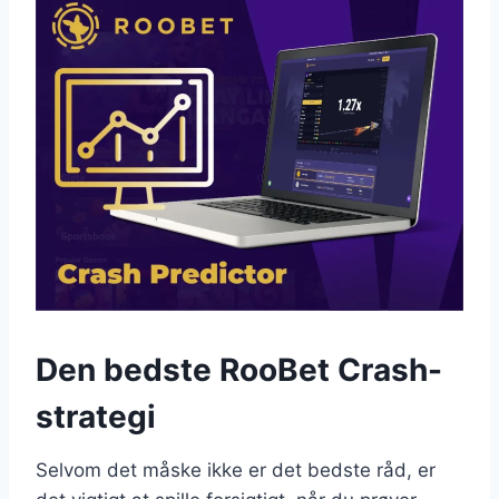
Den bedste RooBet Crash-
strategi
Selvom det måske ikke er det bedste råd, er