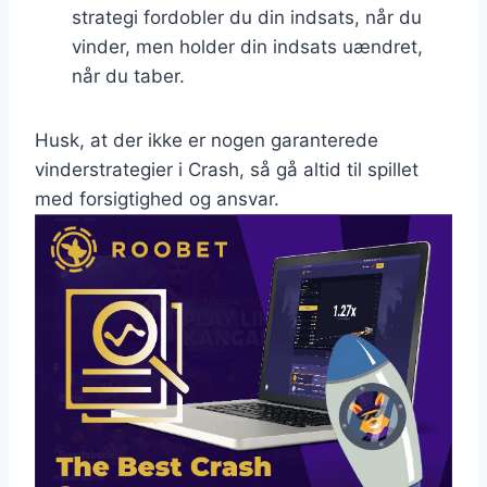
strategi fordobler du din indsats, når du
vinder, men holder din indsats uændret,
når du taber.
Husk, at der ikke er nogen garanterede
vinderstrategier i Crash, så gå altid til spillet
med forsigtighed og ansvar.