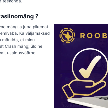
ma teekonda.
kasiinomäng ?
ivne mängija juba pikemat
leemivaba. Ka väljamaksed
n märkida, et minu
ult Crash mäng; üldine
alt usaldusväärne.