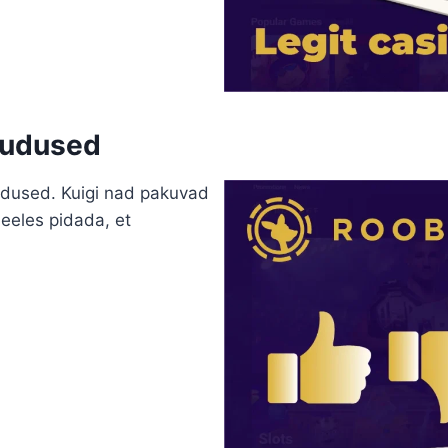
uudused
udused. Kuigi nad pakuvad
meeles pidada, et