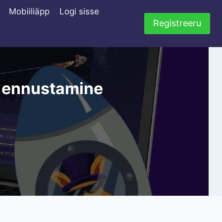
Mobiiliäpp
Logi sisse
Registreeru
a ennustamine