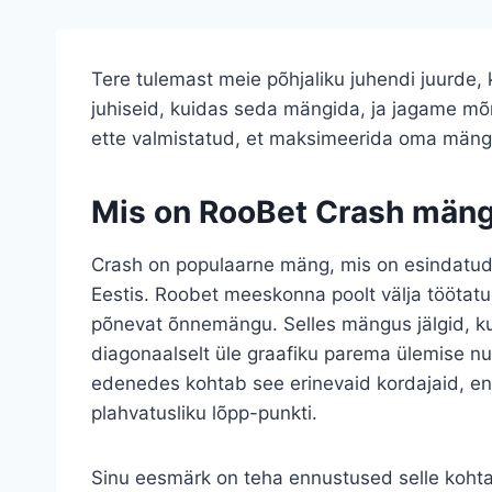
Tere tulemast meie põhjaliku juhendi juurde
juhiseid, kuidas seda mängida, ja jagame mõn
ette valmistatud, et maksimeerida oma män
Mis on RooBet Crash män
Crash on populaarne mäng, mis on esindatud 
Eestis. Roobet meeskonna poolt välja töötatud
põnevat õnnemängu. Selles mängus jälgid, kui
diagonaalselt üle graafiku parema ülemise nu
edenedes kohtab see erinevaid kordajaid, en
plahvatusliku lõpp-punkti.
Sinu eesmärk on teha ennustused selle kohta