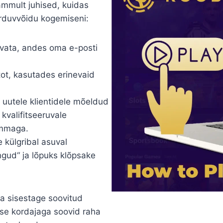
mmult juhised, kuidas
rduvvõidu kogemiseni:
vata, andes oma e-posti
ot, kasutades erinevaid
 uutele klientidele mõeldud
kvalifitseeruvale
summaga.
e külgribal asuval
ngud“ ja lõpuks klõpsake
 ja sisestage soovitud
ise kordajaga soovid raha