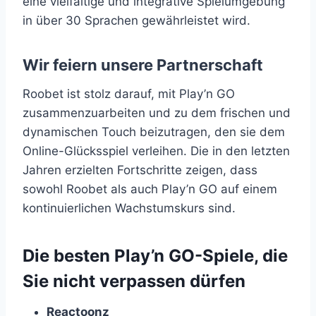
eine vielfältige und integrative Spielumgebung
in über 30 Sprachen gewährleistet wird.
Wir feiern unsere Partnerschaft
Roobet ist stolz darauf, mit Play’n GO
zusammenzuarbeiten und zu dem frischen und
dynamischen Touch beizutragen, den sie dem
Online-Glücksspiel verleihen. Die in den letzten
Jahren erzielten Fortschritte zeigen, dass
sowohl Roobet als auch Play’n GO auf einem
kontinuierlichen Wachstumskurs sind.
Die besten Play’n GO-Spiele, die
Sie nicht verpassen dürfen
Reactoonz