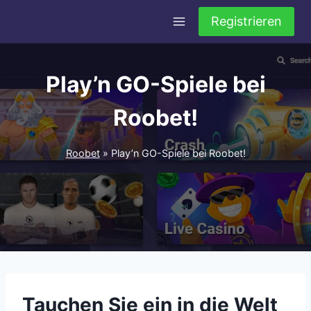
Zum
Registrieren
Inhalt
springen
Play’n GO-Spiele bei
Roobet!
Roobet
»
Play’n GO-Spiele bei Roobet!
Tauchen Sie ein in die Welt