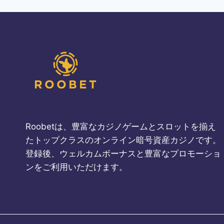
Roobetは、豊富なカジノゲームとスロットを揃え
たトップクラスのオンライン暗号資産カジノです。
登録後、ウェルカムボーナスと豊富なプロモーショ
ンをご利用いただけます。