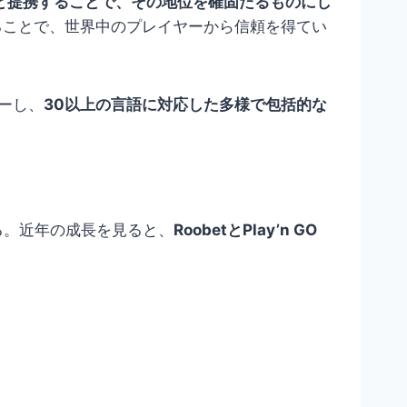
カジノと提携することで、その地位を確固たるものにし
ることで、世界中のプレイヤーから信頼を得てい
ーし、
30以上の言語に対応した多様で包括的な
る。近年の成長を見ると、
RoobetとPlay’n GO