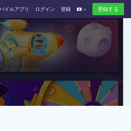
登録する
バイルアプリ
ログイン
登録
！