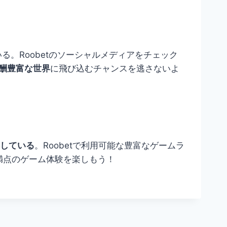
。Roobetのソーシャルメディアをチェック
酬豊富な世界
に飛び込むチャンスを逃さないよ
供している
。Roobetで利用可能な豊富なゲームラ
スリル満点のゲーム体験を楽しもう！