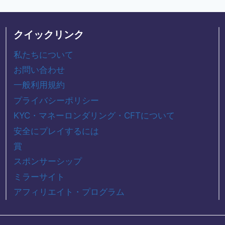
クイックリンク
私たちについて
お問い合わせ
一般利用規約
プライバシーポリシー
KYC・マネーロンダリング・CFTについて
安全にプレイするには
賞
スポンサーシップ
ミラーサイト
アフィリエイト・プログラム