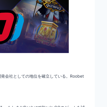
会社としての地位を確立している。Roobet