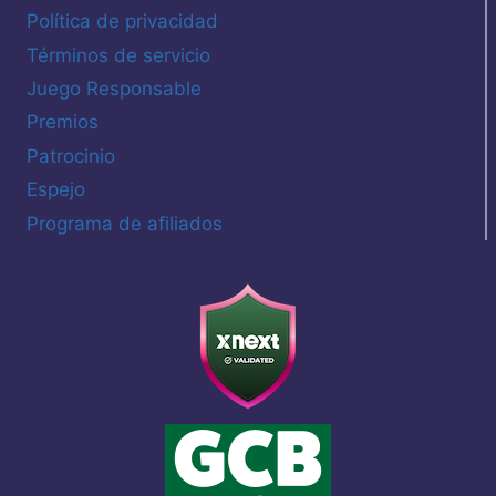
Política de privacidad
Términos de servicio
Juego Responsable
Premios
Patrocinio
Espejo
Programa de afiliados