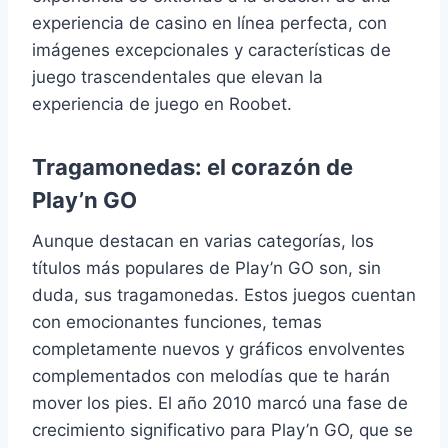
experiencia de casino en línea perfecta, con
imágenes excepcionales y características de
juego trascendentales que elevan la
experiencia de juego en Roobet.
Tragamonedas: el corazón de
Play’n GO
Aunque destacan en varias categorías, los
títulos más populares de Play’n GO son, sin
duda, sus tragamonedas. Estos juegos cuentan
con emocionantes funciones, temas
completamente nuevos y gráficos envolventes
complementados con melodías que te harán
mover los pies. El año 2010 marcó una fase de
crecimiento significativo para Play’n GO, que se