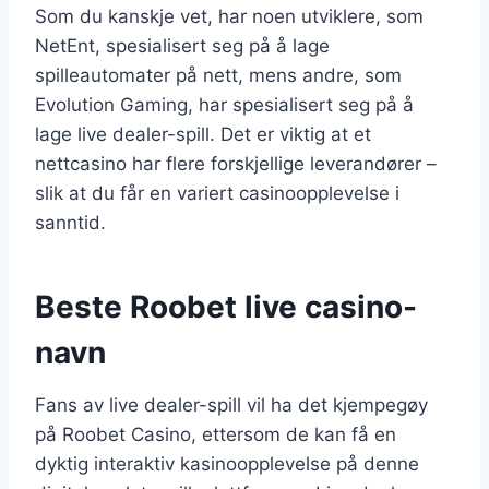
Som du kanskje vet, har noen utviklere, som
NetEnt, spesialisert seg på å lage
spilleautomater på nett, mens andre, som
Evolution Gaming, har spesialisert seg på å
lage live dealer-spill. Det er viktig at et
nettcasino har flere forskjellige leverandører –
slik at du får en variert casinoopplevelse i
sanntid.
Beste Roobet live casino-
navn
Fans av live dealer-spill vil ha det kjempegøy
på Roobet Casino, ettersom de kan få en
dyktig interaktiv kasinoopplevelse på denne