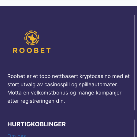
Roobet er et topp nettbasert kryptocasino med et
stort utvalg av casinospill og spilleautomater.
Motta en velkomstbonus og mange kampanjer
etter registreringen din.
HURTIGKOBLINGER
Om oss