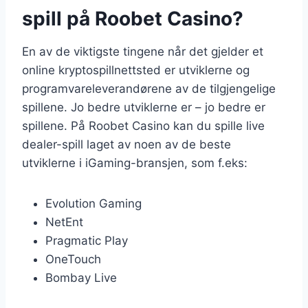
spill på Roobet Casino?
En av de viktigste tingene når det gjelder et
online kryptospillnettsted er utviklerne og
programvareleverandørene av de tilgjengelige
spillene. Jo bedre utviklerne er – jo bedre er
spillene. På Roobet Casino kan du spille live
dealer-spill laget av noen av de beste
utviklerne i iGaming-bransjen, som f.eks:
Evolution Gaming
NetEnt
Pragmatic Play
OneTouch
Bombay Live