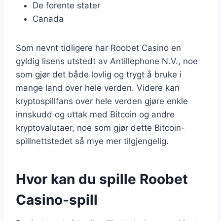
De forente stater
Canada
Som nevnt tidligere har Roobet Casino en
gyldig lisens utstedt av Antillephone N.V., noe
som gjør det både lovlig og trygt å bruke i
mange land over hele verden. Videre kan
kryptospillfans over hele verden gjøre enkle
innskudd og uttak med Bitcoin og andre
kryptovalutaer, noe som gjør dette Bitcoin-
spillnettstedet så mye mer tilgjengelig.
Hvor kan du spille Roobet
Casino-spill