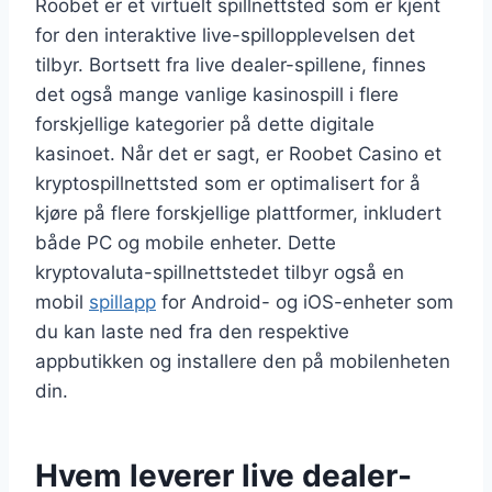
Roobet er et virtuelt spillnettsted som er kjent
for den interaktive live-spillopplevelsen det
tilbyr. Bortsett fra live dealer-spillene, finnes
det også mange vanlige kasinospill i flere
forskjellige kategorier på dette digitale
kasinoet. Når det er sagt, er Roobet Casino et
kryptospillnettsted som er optimalisert for å
kjøre på flere forskjellige plattformer, inkludert
både PC og mobile enheter. Dette
kryptovaluta-spillnettstedet tilbyr også en
mobil
spillapp
for Android- og iOS-enheter som
du kan laste ned fra den respektive
appbutikken og installere den på mobilenheten
din.
Hvem leverer live dealer-