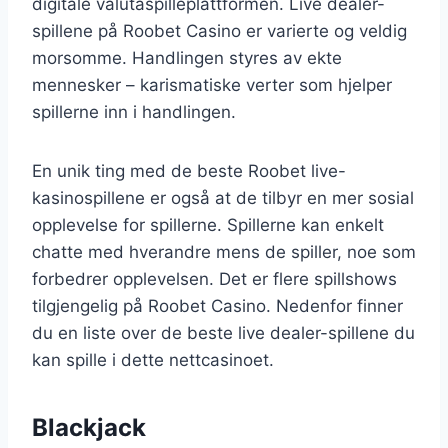
digitale valutaspilleplattformen. Live dealer-
spillene på Roobet Casino er varierte og veldig
morsomme. Handlingen styres av ekte
mennesker – karismatiske verter som hjelper
spillerne inn i handlingen.
En unik ting med de beste Roobet live-
kasinospillene er også at de tilbyr en mer sosial
opplevelse for spillerne. Spillerne kan enkelt
chatte med hverandre mens de spiller, noe som
forbedrer opplevelsen. Det er flere spillshows
tilgjengelig på Roobet Casino. Nedenfor finner
du en liste over de beste live dealer-spillene du
kan spille i dette nettcasinoet.
Blackjack