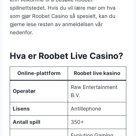
spillnettstedet. Hvis du vil lære mer om hva
som gjør Roobet Casino så spesielt, kan du
gjerne lese resten av anmeldelsen vår
nedenfor.
Hva er Roobet Live Casino?
Online-plattform
Roobet live kasino
Raw Entertainment
Operatør
B.V.
Lisens
Antillephone
Antall spill
350+
Evolution Gaming,