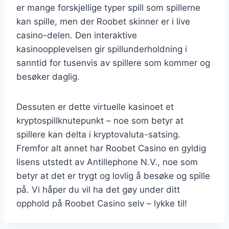
er mange forskjellige typer spill som spillerne
kan spille, men der Roobet skinner er i live
casino-delen. Den interaktive
kasinoopplevelsen gir spillunderholdning i
sanntid for tusenvis av spillere som kommer og
besøker daglig.
Dessuten er dette virtuelle kasinoet et
kryptospillknutepunkt – noe som betyr at
spillere kan delta i kryptovaluta-satsing.
Fremfor alt annet har Roobet Casino en gyldig
lisens utstedt av Antillephone N.V., noe som
betyr at det er trygt og lovlig å besøke og spille
på. Vi håper du vil ha det gøy under ditt
opphold på Roobet Casino selv – lykke til!