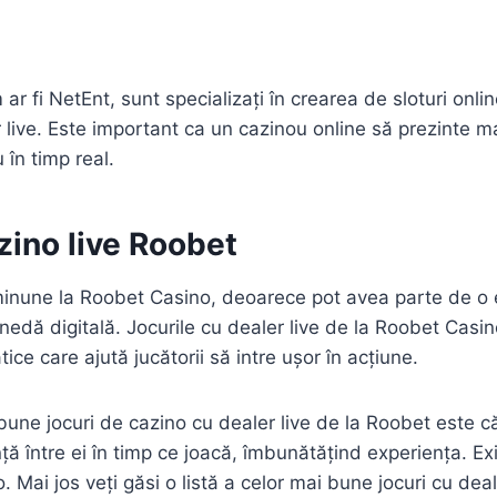
ar fi NetEnt, sunt specializați în crearea de sloturi onlin
 live. Este important ca un cazinou online să prezinte mai
în timp real.
zino live Roobet
de minune la Roobet Casino, deoarece pot avea parte de o 
edă digitală. Jocurile cu dealer live de la Roobet Casino
ce care ajută jucătorii să intre ușor în acțiune.
une jocuri de cazino cu dealer live de la Roobet este c
ință între ei în timp ce joacă, îmbunătățind experiența. E
. Mai jos veți găsi o listă a celor mai bune jocuri cu deal