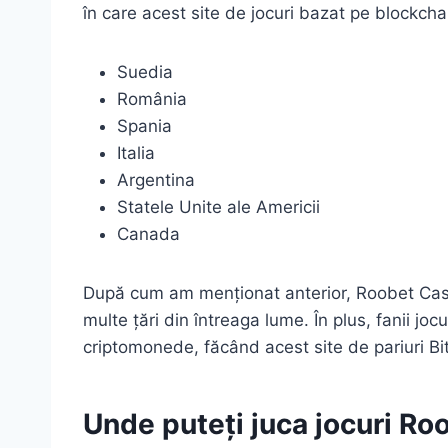
în care acest site de jocuri bazat pe blockchain
Suedia
România
Spania
Italia
Argentina
Statele Unite ale Americii
Canada
După cum am menționat anterior, Roobet Casino 
multe țări din întreaga lume. În plus, fanii joc
criptomonede, făcând acest site de pariuri Bit
Unde puteți juca jocuri Ro