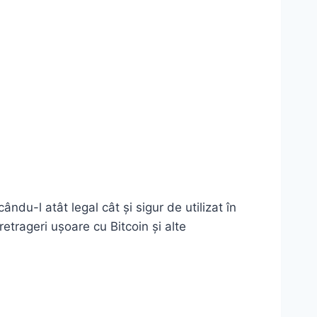
du-l atât legal cât și sigur de utilizat în
retrageri ușoare cu Bitcoin și alte