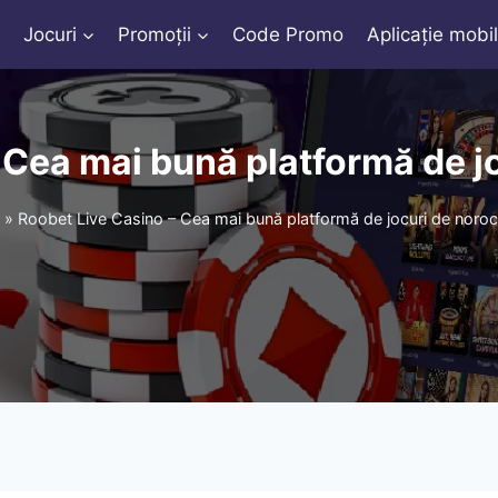
Jocuri
Promoții
Code Promo
Aplicație mobi
 Cea mai bună platformă de jo
»
Roobet Live Casino – Cea mai bună platformă de jocuri de noroc