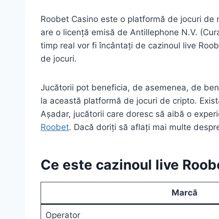
Roobet Casino este o platformă de jocuri de n
are o licență emisă de Antillephone N.V. (Cura
timp real vor fi încântați de cazinoul live Roo
de jocuri.
Jucătorii pot beneficia, de asemenea, de benef
la această platformă de jocuri de cripto. Exis
Așadar, jucătorii care doresc să aibă o experie
Roobet
. Dacă doriți să aflați mai multe despr
Ce este cazinoul live Roob
Marcă
Operator