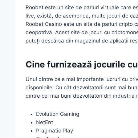
Roobet este un site de pariuri virtuale care es
live, există, de asemenea, multe jocuri de caz
Roobet Casino este un site de pariuri cripto c
deopotrivă. Acest site de jocuri cu criptom
puteți descărca din magazinul de aplicații resp
Cine furnizează jocurile cu
Unul dintre cele mai importante lucruri cu privir
disponibile. Cu cât dezvoltatorii sunt mai buni
dintre cei mai buni dezvoltatori din industria 
Evolution Gaming
NetEnt
Pragmatic Play