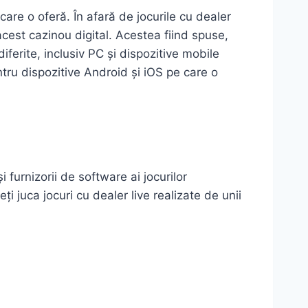
care o oferă. În afară de jocurile cu dealer
acest cazinou digital. Acestea fiind spuse,
ferite, inclusiv PC și dispozitive mobile
tru dispozitive Android și iOS pe care o
i furnizorii de software ai jocurilor
i juca jocuri cu dealer live realizate de unii