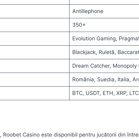
Antillephone
350+
Evolution Gaming, Pragmati
Blackjack, Ruletă, Baccarat
Dream Catcher, Monopoly L
România, Suedia, Italia, Ar
BTC, USDT, ETH, XRP, LTC
Roobet Casino este disponibil pentru jucătorii din între