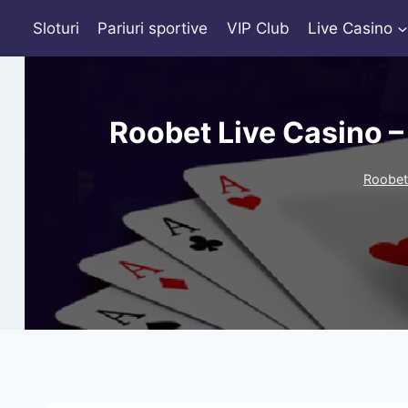
Skip
Sloturi
Pariuri sportive
VIP Club
Live Casino
to
content
Roobet Live Casino –
Roobet