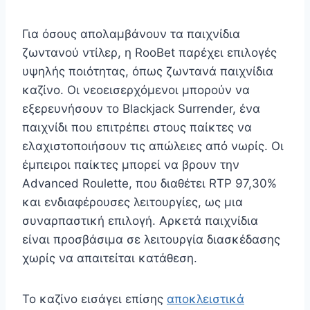
Για όσους απολαμβάνουν τα παιχνίδια
ζωντανού ντίλερ, η RooBet παρέχει επιλογές
υψηλής ποιότητας, όπως ζωντανά παιχνίδια
καζίνο. Οι νεοεισερχόμενοι μπορούν να
εξερευνήσουν το Blackjack Surrender, ένα
παιχνίδι που επιτρέπει στους παίκτες να
ελαχιστοποιήσουν τις απώλειες από νωρίς. Οι
έμπειροι παίκτες μπορεί να βρουν την
Advanced Roulette, που διαθέτει RTP 97,30%
και ενδιαφέρουσες λειτουργίες, ως μια
συναρπαστική επιλογή. Αρκετά παιχνίδια
είναι προσβάσιμα σε λειτουργία διασκέδασης
χωρίς να απαιτείται κατάθεση.
Το καζίνο εισάγει επίσης
αποκλειστικά