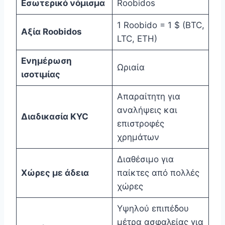
Εσωτερικό νόμισμα
Roobidos
1 Roobido = 1 $ (BTC,
Αξία Roobidos
LTC, ETH)
Ενημέρωση
Ωριαία
ισοτιμίας
Απαραίτητη για
αναλήψεις και
Διαδικασία KYC
επιστροφές
χρημάτων
Διαθέσιμο για
Χώρες με άδεια
παίκτες από πολλές
χώρες
Υψηλού επιπέδου
μέτρα ασφαλείας για