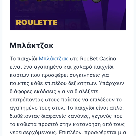
Μπλάκτζακ
Το παιχνίδι
Μπλάκτζακ
στο RooBet Casino
είναι ένα αγαπημένο και χαλαρό παιχνίδι
καρτών που προσφέρει συγκινήσεις για
παίκτες κάθε επιπέδου δεξιοτήτων. Υπάρχουν
διάφορες εκδόσεις για να διαλέξετε,
επιτρέποντας στους παίκτες να επιλέξουν το
αγαπημένο τους στυλ. Το παιχνίδι είναι απλό,
διαθέτοντας διαφανείς κανόνες, γεγονός που
το καθιστά προσιτό στην κατανόηση από τους
νεοεισερχόμενους. Επιπλέον, προσφέρεται μια