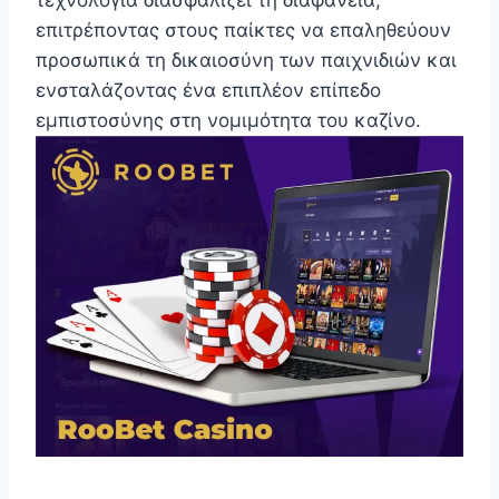
επιτρέποντας στους παίκτες να επαληθεύουν
προσωπικά τη δικαιοσύνη των παιχνιδιών και
ενσταλάζοντας ένα επιπλέον επίπεδο
εμπιστοσύνης στη νομιμότητα του καζίνο.