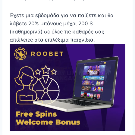
Έχετε μια εβδομάδα για να παίξετε και θα
λάβετε 20% μπόνους μέχρι 200 $
(καθημερινά) σε όλες τις καθαρές σας
απώλειες στα επιλέξιμα παιχνίδια.