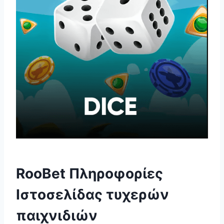
RooBet Πληροφορίες
Ιστοσελίδας τυχερών
παιχνιδιών