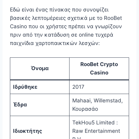
Εδώ είναι ένας πίνακας που συνοψίζει
βασικές λεπτομέρειες σχετικά με το RooBet
Casino που οι χρήστες πρέπει να γνωρίζουν
πριν από την κατάδυση σε online τυχερά
παιχνίδια χαρτοπαικτικών λεσχών:
RooBet Crypto
Όνομα
Casino
Ιδρύθηκε
2017
Mahaai, Willemstad,
Έδρα
Κουρασάο
TekHou5 Limited :
Ιδιοκτήτης
Raw Entertainment