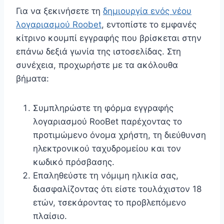
Για να ξεκινήσετε τη
δημιουργία ενός νέου
λογαριασμού Roobet
, εντοπίστε το εμφανές
κίτρινο κουμπί εγγραφής που βρίσκεται στην
επάνω δεξιά γωνία της ιστοσελίδας. Στη
συνέχεια, προχωρήστε με τα ακόλουθα
βήματα:
Συμπληρώστε τη φόρμα εγγραφής
λογαριασμού RooBet παρέχοντας το
προτιμώμενο όνομα χρήστη, τη διεύθυνση
ηλεκτρονικού ταχυδρομείου και τον
κωδικό πρόσβασης.
Επαληθεύστε τη νόμιμη ηλικία σας,
διασφαλίζοντας ότι είστε τουλάχιστον 18
ετών, τσεκάροντας το προβλεπόμενο
πλαίσιο.