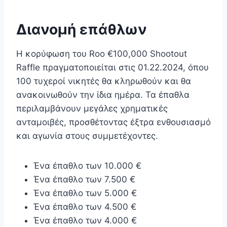
Διανομή επάθλων
Η κορύφωση του Roo €100,000 Shootout
Raffle πραγματοποιείται στις 01.22.2024, όπου
100 τυχεροί νικητές θα κληρωθούν και θα
ανακοινωθούν την ίδια ημέρα. Τα έπαθλα
περιλαμβάνουν μεγάλες χρηματικές
ανταμοιβές, προσθέτοντας έξτρα ενθουσιασμό
και αγωνία στους συμμετέχοντες.
Ένα έπαθλο των 10.000 €
Ένα έπαθλο των 7.500 €
Ένα έπαθλο των 5.000 €
Ένα έπαθλο των 4.500 €
Ένα έπαθλο των 4.000 €