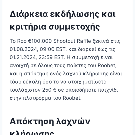
Διάρκεια εκδήλωσης και
κριτήρια συμμετοχής
Το Roo €100,000 Shootout Raffle ξεκινά στις
01.08.2024, 09:00 EST, και διαρκεί έως τις
01.21.2024, 23:59 EST. Η συμμετοχή είναι
ανοιχτή σε όλους τους παίκτες του Roobet,
και η απόκτηση ενός λαχνού κλήρωσης είναι
τόσο εύκολη όσο το να στοιχηματίσετε
τουλάχιστον 250 € σε οποιοδήποτε παιχνίδι
στην πλατφόρμα του Roobet.
Απόκτηση λαχνών
κλήρωσης