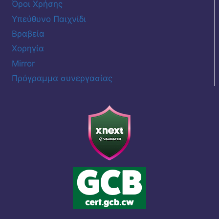
Όροι Χρήσης
Υπεύθυνο Παιχνίδι
Βραβεία
Χορηγία
Mirror
Πρόγραμμα συνεργασίας