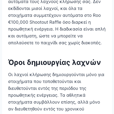
αυτόματα τους λαχνούς κλήρωσης σας. Δεν
εκδίδονται μισοί λαχνοί, και όλα τα
στοιχήματα συμμετέχουν αυτόματα στο Roo
€100,000 Shootout Raffle όσο διαρκεί η
προωθητική ενέργεια. Η διαδικασία είναι απλή
και αυτόματη, ώστε να μπορείτε να
απολαύσετε το παιχνίδι σας χωρίς διακοπές.
Όροι δημιουργίας λαχνών
Οι λαχνοί κλήρωσης δημιουργούνται μόνο για
στοιχήματα που τοποθετούνται και
διευθετούνται εντός της περιόδου της
προωθητικής ενέργειας. Τα αθλητικά
στοιχήματα συμβάλλουν επίσης, αλλά μόνο
αν διευθετηθούν εντός του χρονικού