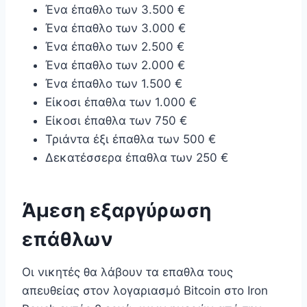
Ένα έπαθλο των 3.500 €
Ένα έπαθλο των 3.000 €
Ένα έπαθλο των 2.500 €
Ένα έπαθλο των 2.000 €
Ένα έπαθλο των 1.500 €
Είκοσι έπαθλα των 1.000 €
Είκοσι έπαθλα των 750 €
Τριάντα έξι έπαθλα των 500 €
Δεκατέσσερα έπαθλα των 250 €
Άμεση εξαργύρωση
επάθλων
Οι νικητές θα λάβουν τα επαθλα τους
απευθείας στον λογαριασμό Bitcoin στο Iron