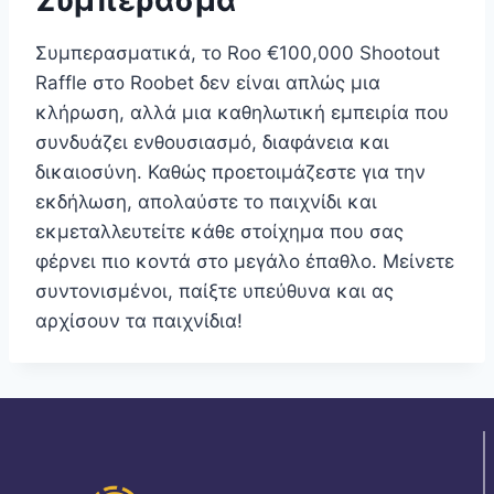
Συμπέρασμα
Συμπερασματικά, το Roo €100,000 Shootout
Raffle στο Roobet δεν είναι απλώς μια
κλήρωση, αλλά μια καθηλωτική εμπειρία που
συνδυάζει ενθουσιασμό, διαφάνεια και
δικαιοσύνη. Καθώς προετοιμάζεστε για την
εκδήλωση, απολαύστε το παιχνίδι και
εκμεταλλευτείτε κάθε στοίχημα που σας
φέρνει πιο κοντά στο μεγάλο έπαθλο. Μείνετε
συντονισμένοι, παίξτε υπεύθυνα και ας
αρχίσουν τα παιχνίδια!