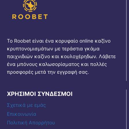
Το Roobet είναι ένα κορυφαίο online καζίνο
κρυπτονομισμάτων με τεράστια γκάμα
παιχνιδιών καζίνο και κουλοχέρηδων. Λάβετε
ένα μπόνους καλωσορίσματος και πολλές
προσφορές μετά την εγγραφή σας.
ΧΡΉΣΙΜΟΙ ΣΎΝΔΕΣΜΟΙ
Σχετικά με εμάς
Επικοινωνία
Πολιτική Απορρήτου