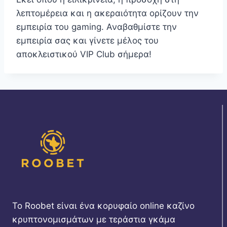
λεπτομέρεια και η ακεραιότητα ορίζουν την
εμπειρία του gaming. Αναβαθμίστε την
εμπειρία σας και γίνετε μέλος του
αποκλειστικού VIP Club σήμερα!
Το Roobet είναι ένα κορυφαίο online καζίνο
κρυπτονομισμάτων με τεράστια γκάμα