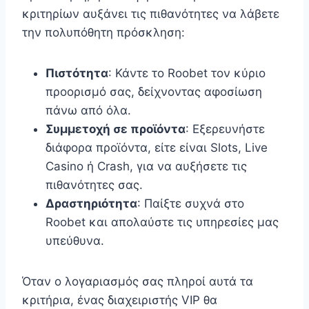
κριτηρίων αυξάνει τις πιθανότητες να λάβετε
την πολυπόθητη πρόσκληση:
Πιστότητα
: Κάντε το Roobet τον κύριο
προορισμό σας, δείχνοντας αφοσίωση
πάνω από όλα.
Συμμετοχή σε προϊόντα
: Εξερευνήστε
διάφορα προϊόντα, είτε είναι Slots, Live
Casino ή Crash, για να αυξήσετε τις
πιθανότητες σας.
Δραστηριότητα
: Παίξτε συχνά στο
Roobet και απολαύστε τις υπηρεσίες μας
υπεύθυνα.
Όταν ο λογαριασμός σας πληροί αυτά τα
κριτήρια, ένας διαχειριστής VIP θα