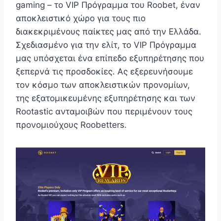
gaming – το VIP Πρόγραμμα του Roobet, έναν
αποκλειστικό χώρο για τους πιο
διακεκριμένους παίκτες μας από την Ελλάδα.
Σχεδιασμένο για την ελίτ, το VIP Πρόγραμμα
μας υπόσχεται ένα επίπεδο εξυπηρέτησης που
ξεπερνά τις προσδοκίες. Ας εξερευνήσουμε
τον κόσμο των αποκλειστικών προνομίων,
της εξατομικευμένης εξυπηρέτησης και των
Rootastic ανταμοιβών που περιμένουν τους
προνομιούχους Roobetters.