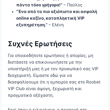
πάντα τόσο γρήγορα!”
– Παύλος
“Ένα από τα πιο αξιόπιστα και ασφαλή
online καζίνο, καταπληκτική VIP
εξυπηρέτηση.”
– Ελένη
Συχνές Ερωτήσεις
Για οποιεσδήποτε ερωτήσεις ή απορίες, μη
διστάσετε να επικοινωνήσετε με την
υποστήριξή μας ή με τον προσωπικό σας VIP
διαχειριστή. Είμαστε εδώ για να
διασφαλίσουμε ότι η εμπειρία σας στο Roobet
VIP Club είναι άψογη, ξεχωριστή και
πραγματικά αξέχαστη.
Εκεί όπου η ειλικρίνεια, η προσοχή στη