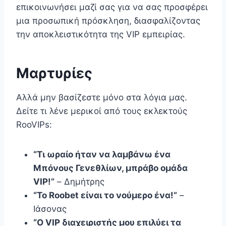
επικοινωνήσει μαζί σας για να σας προσφέρει
μια προσωπική πρόσκληση, διασφαλίζοντας
την αποκλειστικότητα της VIP εμπειρίας.
Μαρτυρίες
Αλλά μην βασίζεστε μόνο στα λόγια μας.
Δείτε τι λένε μερικοί από τους εκλεκτούς
RooVIPs:
“Τι ωραίο ήταν να λαμβάνω ένα
Μπόνους Γενεθλίων, μπράβο ομάδα
VIP!”
– Δημήτρης
“Το Roobet είναι το νούμερο ένα!”
–
Ιάσονας
“Ο VIP διαχειριστής μου επιλύει τα