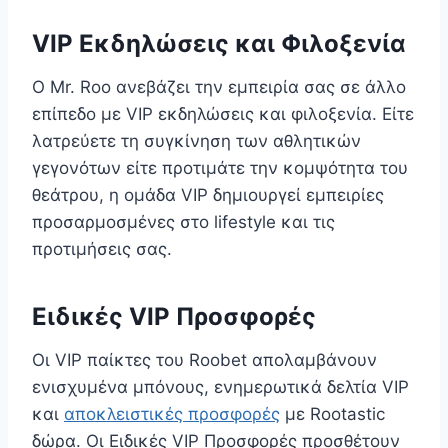
VIP Εκδηλώσεις και Φιλοξενία
Ο Mr. Roo ανεβάζει την εμπειρία σας σε άλλο
επίπεδο με VIP εκδηλώσεις και φιλοξενία. Είτε
λατρεύετε τη συγκίνηση των αθλητικών
γεγονότων είτε προτιμάτε την κομψότητα του
θεάτρου, η ομάδα VIP δημιουργεί εμπειρίες
προσαρμοσμένες στο lifestyle και τις
προτιμήσεις σας.
Ειδικές VIP Προσφορές
Οι VIP παίκτες του Roobet απολαμβάνουν
ενισχυμένα μπόνους, ενημερωτικά δελτία VIP
και
αποκλειστικές προσφορές
με Rootastic
δώρα. Οι Ειδικές VIP Προσφορές προσθέτουν