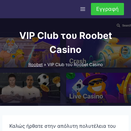
Skip
Εγγραφή
to
content
VIP Club του Roobet
Casino
Roobet
»
VIP Club του Roobet Casino
Καλώς ήρθατε στην απόλυτη πολυτέλεια του