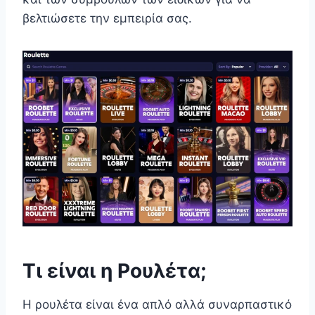
βελτιώσετε την εμπειρία σας.
Τι είναι η Ρουλέτα;
Η ρουλέτα είναι ένα απλό αλλά συναρπαστικό