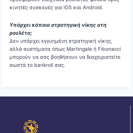
κινητές συσκευές για iOS και Android.
Υπάρχει κάποια στρατηγική νίκης στη
ρουλέτα;
Δεν υπάρχει εγγυημένη στρατηγική νίκης,
αλλά συστήματα όπως Martingale ή Fibonacci
μπορούν να σας βοηθήσουν να διαχειριστείτε
σωστά το bankroll σας.