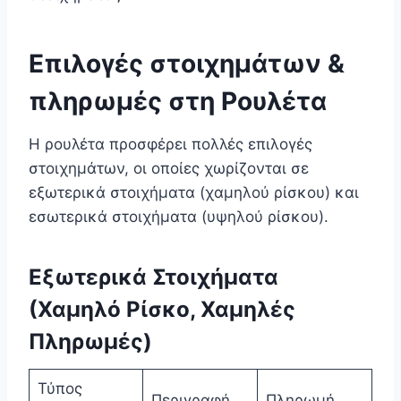
Επιλογές στοιχημάτων &
πληρωμές στη Ρουλέτα
Η ρουλέτα προσφέρει πολλές επιλογές
στοιχημάτων, οι οποίες χωρίζονται σε
εξωτερικά στοιχήματα (χαμηλού ρίσκου) και
εσωτερικά στοιχήματα (υψηλού ρίσκου).
Εξωτερικά Στοιχήματα
(Χαμηλό Ρίσκο, Χαμηλές
Πληρωμές)
Τύπος
Περιγραφή
Πληρωμή