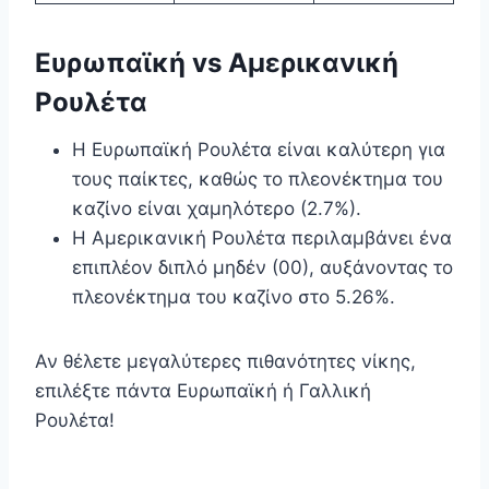
Ευρωπαϊκή vs Αμερικανική
Ρουλέτα
Η Ευρωπαϊκή Ρουλέτα είναι καλύτερη για
τους παίκτες, καθώς το πλεονέκτημα του
καζίνο είναι χαμηλότερο (2.7%).
Η Αμερικανική Ρουλέτα περιλαμβάνει ένα
επιπλέον διπλό μηδέν (00), αυξάνοντας το
πλεονέκτημα του καζίνο στο 5.26%.
Αν θέλετε μεγαλύτερες πιθανότητες νίκης,
επιλέξτε πάντα Ευρωπαϊκή ή Γαλλική
Ρουλέτα!