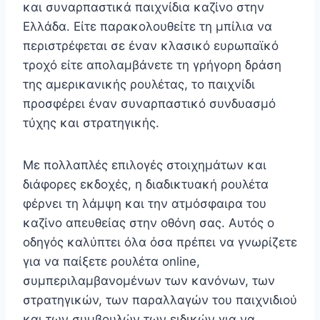
και συναρπαστικά παιχνίδια καζίνο στην
Ελλάδα. Είτε παρακολουθείτε τη μπίλια να
περιστρέφεται σε έναν κλασικό ευρωπαϊκό
τροχό είτε απολαμβάνετε τη γρήγορη δράση
της αμερικανικής ρουλέτας, το παιχνίδι
προσφέρει έναν συναρπαστικό συνδυασμό
τύχης και στρατηγικής.
Με πολλαπλές επιλογές στοιχημάτων και
διάφορες εκδοχές, η διαδικτυακή ρουλέτα
φέρνει τη λάμψη και την ατμόσφαιρα του
καζίνο απευθείας στην οθόνη σας. Αυτός ο
οδηγός καλύπτει όλα όσα πρέπει να γνωρίζετε
για να παίξετε ρουλέτα online,
συμπεριλαμβανομένων των κανόνων, των
στρατηγικών, των παραλλαγών του παιχνιδιού
και των συμβουλών των ειδικών για να