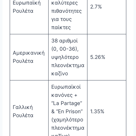
Ευρωπαϊκή
καλύτερες
2.7%
Ρουλέτα
πιθανότητες
για τους
παίκτες
38 αριθμοί
(0, 00-36),
Αμερικανική
υψηλότερο
5.26%
Ρουλέτα
πλεονέκτημα
καζίνο
Ευρωπαϊκοί
κανόνες +
“La Partage”
Γαλλική
& “En Prison”
1.35%
Ρουλέτα
(χαμηλότερο
πλεονέκτημα