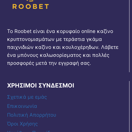
Το Roobet είναι ένα κορυφαίο online καζίνο
κρυπτονομισμάτων με τεράστια γκάμα
παιχνιδιών καζίνο και κουλοχέρηδων. Λάβετε
ένα μπόνους καλωσορίσματος και πολλές
προσφορές μετά την εγγραφή σας.
ΧΡΉΣΙΜΟΙ ΣΎΝΔΕΣΜΟΙ
Σχετικά με εμάς
Επικοινωνία
Πολιτική Απορρήτου
Όροι Χρήσης