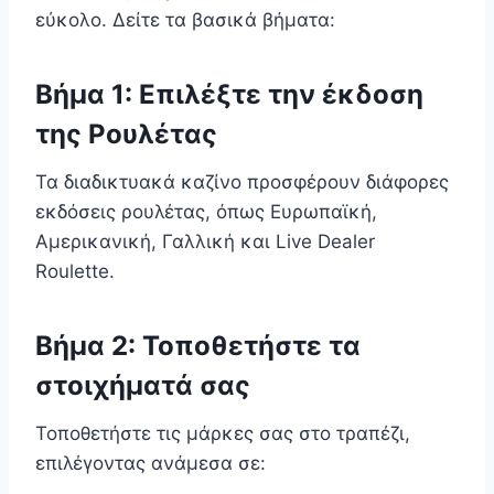
εύκολο. Δείτε τα βασικά βήματα:
Βήμα 1: Επιλέξτε την έκδοση
της Ρουλέτας
Τα διαδικτυακά καζίνο προσφέρουν διάφορες
εκδόσεις ρουλέτας, όπως Ευρωπαϊκή,
Αμερικανική, Γαλλική και Live Dealer
Roulette.
Βήμα 2: Τοποθετήστε τα
στοιχήματά σας
Τοποθετήστε τις μάρκες σας στο τραπέζι,
επιλέγοντας ανάμεσα σε: