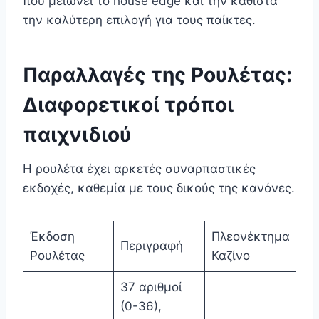
που μειώνει το house edge και την καθιστά
την καλύτερη επιλογή για τους παίκτες.
Παραλλαγές της Ρουλέτας:
Διαφορετικοί τρόποι
παιχνιδιού
Η ρουλέτα έχει αρκετές συναρπαστικές
εκδοχές, καθεμία με τους δικούς της κανόνες.
Έκδοση
Πλεονέκτημα
Περιγραφή
Ρουλέτας
Καζίνο
37 αριθμοί
(0-36),