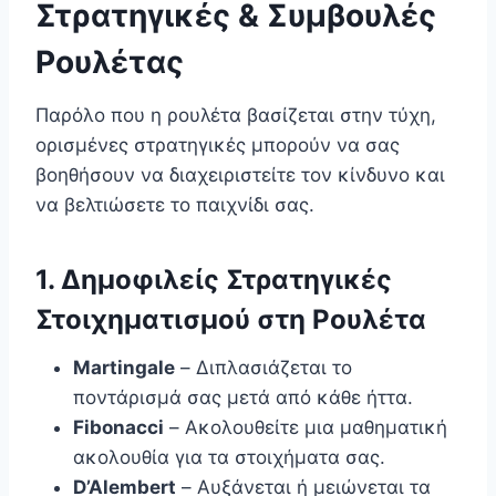
Στρατηγικές & Συμβουλές
Ρουλέτας
Παρόλο που η ρουλέτα βασίζεται στην τύχη,
ορισμένες στρατηγικές μπορούν να σας
βοηθήσουν να διαχειριστείτε τον κίνδυνο και
να βελτιώσετε το παιχνίδι σας.
1. Δημοφιλείς Στρατηγικές
Στοιχηματισμού στη Ρουλέτα
Martingale
– Διπλασιάζεται το
ποντάρισμά σας μετά από κάθε ήττα.
Fibonacci
– Ακολουθείτε μια μαθηματική
ακολουθία για τα στοιχήματα σας.
D’Alembert
– Αυξάνεται ή μειώνεται τα