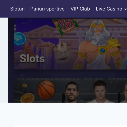
Skip
Sloturi
Pariuri sportive
VIP Club
Live Casino
to
content