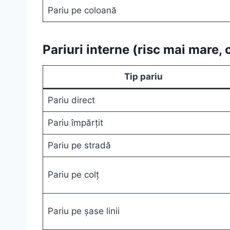
Pariu pe coloană
Pariuri interne (risc mai mare, 
Tip pariu
Pariu direct
Pariu împărțit
Pariu pe stradă
Pariu pe colț
Pariu pe șase linii