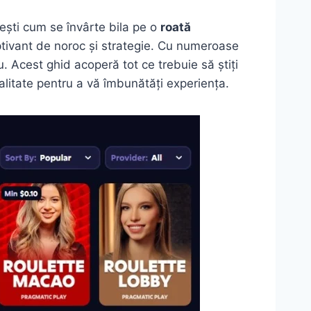
ești cum se învârte bila pe o
roată
ptivant de noroc și strategie. Cu numeroase
ău. Acest ghid acoperă tot ce trebuie să știți
pecialitate pentru a vă îmbunătăți experiența.