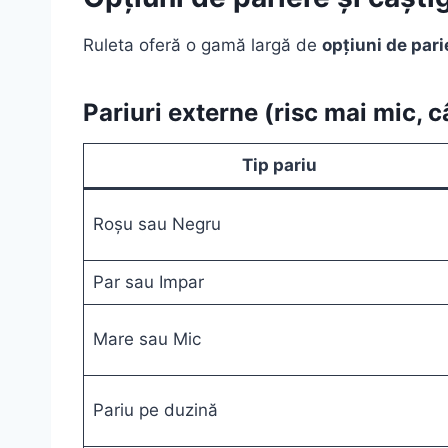
Ruleta oferă o gamă largă de
opțiuni de pari
Pariuri externe (risc mai mic, c
Tip pariu
Roșu sau Negru
Par sau Impar
Mare sau Mic
Pariu pe duzină