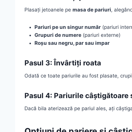
Plasați jetoanele pe
masa de pariuri
, alegând
Pariuri pe un singur număr
(pariuri inter
Grupuri de numere
(pariuri externe)
Roșu sau negru, par sau impar
Pasul 3: Învârtiți roata
Odată ce toate pariurile au fost plasate, crupi
Pasul 4: Pariurile câștigătoare 
Dacă bila aterizează pe pariul ales, ați câștig
Opțiuni de pariere și câștig