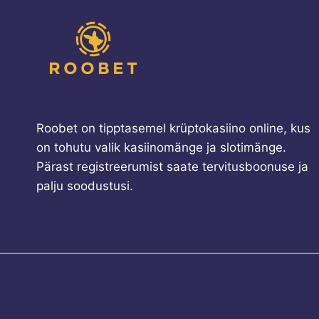
Roobet on tipptasemel krüptokasiino online, kus
on tohutu valik kasiinomänge ja slotimänge.
Pärast registreerumist saate tervitusboonuse ja
palju soodustusi.