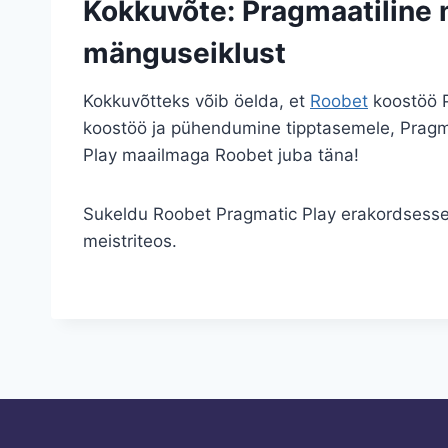
Kokkuvõte: Pragmaatiline 
mänguseiklust
Kokkuvõtteks võib öelda, et
Roobet
koostöö P
koostöö ja pühendumine tipptasemele, Pragm
Play maailmaga Roobet juba täna!
Sukeldu Roobet Pragmatic Play erakordsesse 
meistriteos.