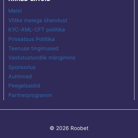
Meist
Võtke meiega ühendust
KYC-AML-CFT poliitika
Privaatsus Poliitika
Teenuse tingimused
Vastutustundlik mängimine
Sponsorlus
Auhinnad
Peegelsaidid
Partnerprogramm
© 2026 Roobet