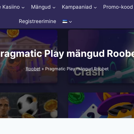
e Kasiino
Mängud
Kampaaniad
Promo-kood
Registreerimine
ragmatic Play mängud Roob
Roobet
»
Pragmatic Play mängud Roobet