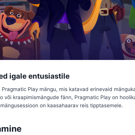
 igale entusiastile
0 Pragmatic Play mängu, mis katavad erinevaid mänguka
eno või kraapimismängude fänn, Pragmatic Play on hoolik
ga mängusessioon on kaasahaarav reis tipptasemele.
amine