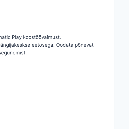
matic Play koostöövaimust.
mängijakeskse eetosega. Oodata põnevat
 segunemist.