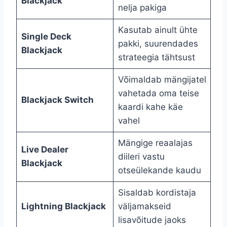
Blackjack
nelja pakiga
Kasutab ainult ühte
Single Deck
pakki, suurendades
Blackjack
strateegia tähtsust
Võimaldab mängijatel
vahetada oma teise
Blackjack Switch
kaardi kahe käe
vahel
Mängige reaalajas
Live Dealer
diileri vastu
Blackjack
otseülekande kaudu
Sisaldab kordistaja
Lightning Blackjack
väljamakseid
lisavõitude jaoks