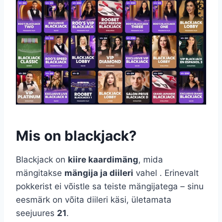
Mis on blackjack?
Blackjack on
kiire kaardimäng
, mida
mängitakse
mängija ja diileri
vahel . Erinevalt
pokkerist ei võistle sa teiste mängijatega – sinu
eesmärk on võita diileri käsi, ületamata
seejuures
21
.