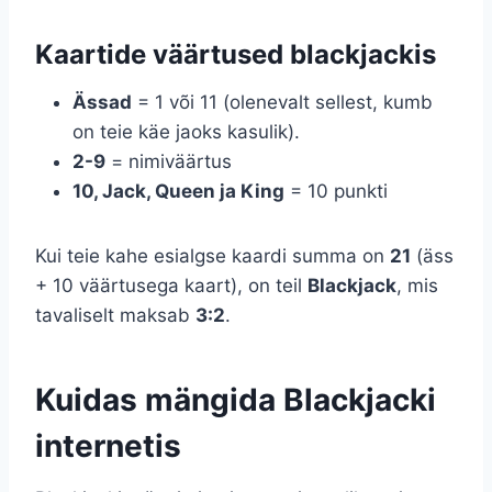
Kaartide väärtused blackjackis
Ässad
= 1 või 11 (olenevalt sellest, kumb
on teie käe jaoks kasulik).
2-9
= nimiväärtus
10, Jack, Queen ja King
= 10 punkti
Kui teie kahe esialgse kaardi summa on
21
(äss
+ 10 väärtusega kaart), on teil
Blackjack
, mis
tavaliselt maksab
3:2
.
Kuidas mängida Blackjacki
internetis