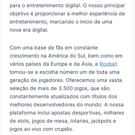
para o entretenimento digital. O nosso principal
objetivo é proporcionar a melhor experiência de
entretenimento, marcando o início de uma
nova era digital.
Com uma base de fãs em constante
crescimento na América do Sul, bem como em
vários países da Europa e da Ásia, a
Roobet
tornou-se a escolha número um de toda uma
geração de jogadores. Oferecemos uma vasta
seleção de mais de 3.500 jogos, que são
constantemente atualizados com títulos dos
melhores desenvolvedores do mundo. A nossa
plataforma inclui apostas desportivas, milhares
de slots, jogos de mesa, lotarias, jackpots e
jogos ao vivo com crupiês.