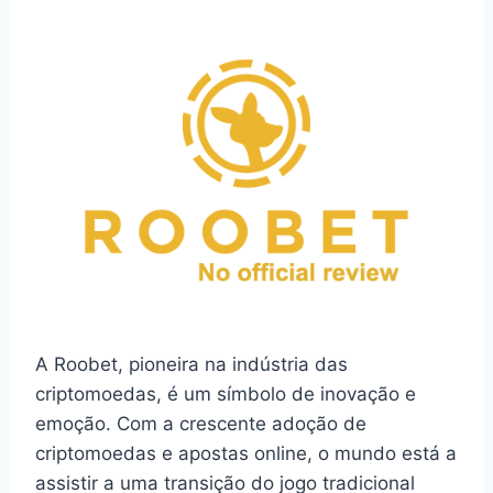
A Roobet, pioneira na indústria das
criptomoedas, é um símbolo de inovação e
emoção. Com a crescente adoção de
criptomoedas e apostas online, o mundo está a
assistir a uma transição do jogo tradicional