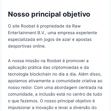
Nosso principal objetivo
O site Roobet é propriedade da Raw
Entertainment B.V., uma empresa experiente
especializada em jogos de azar e apostas
desportivas online.
A nossa missão na Roobet é promover a
aplicação prática das criptomoedas e da
tecnologia blockchain no dia a dia. Além disso,
apoiamos ativamente a comunidade criativa ao
nosso redor. Com uma abordagem centrada na
comunidade, a inclusão está no centro de tudo
o que fazemos. O nosso principal objetivo é
impulsionar a inovação e levar a diversão do