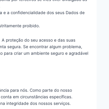
.
a e a confidencialidade dos seus Dados de
stritamente proibido.
a. A proteção do seu acesso e das suas
nta segura. Se encontrar algum problema,
o para criar um ambiente seguro e agradável
ância para nós. Como parte do nosso
conta em circunstâncias específicas.
na integridade dos nossos serviços.