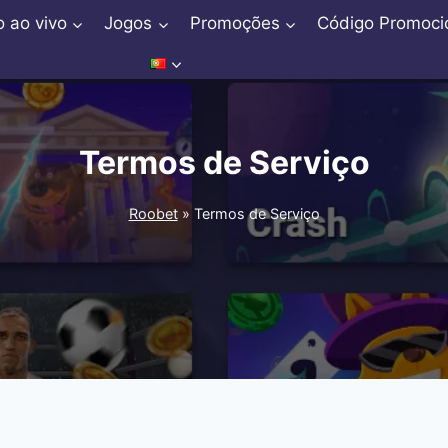
o ao vivo
Jogos
Promoções
Código Promoci
Termos de Serviço
Roobet
»
Termos de Serviço