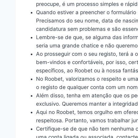
preocupe, é um processo simples e rápid
Quando estiver a preencher o formulário 
Precisamos do seu nome, data de nascim
candidatura sem problemas e são essenci
Lembre-se de que, se alguma das informa
seria uma grande chatice e não queremo
Ao prosseguir com o seu registo, terá a
bem-vindos e confortáveis, por isso, cer
específicos, ao Roobet ou à nossa fantás
No Roobet, valorizamos o respeito e uma 
o registo de qualquer conta com um nome
Além disso, tenha em atenção que os ped
exclusivo. Queremos manter a integridad
Aqui no Roobet, temos orgulho em oferece
respeitosa. Portanto, vamos trabalhar ju
Certifique-se de que não tem nenhuma con
uma conta ligada ou associada, contacte