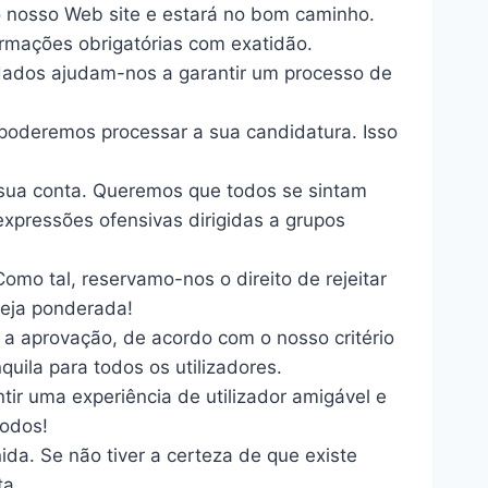
no nosso Web site e estará no bom caminho.
ormações obrigatórias com exatidão.
dados ajudam-nos a garantir um processo de
 poderemos processar a sua candidatura. Isso
a sua conta. Queremos que todos se sintam
expressões ofensivas dirigidas a grupos
omo tal, reservamo-nos o direito de rejeitar
seja ponderada!
 a aprovação, de acordo com o nosso critério
uila para todos os utilizadores.
tir uma experiência de utilizador amigável e
todos!
da. Se não tiver a certeza de que existe
ta.