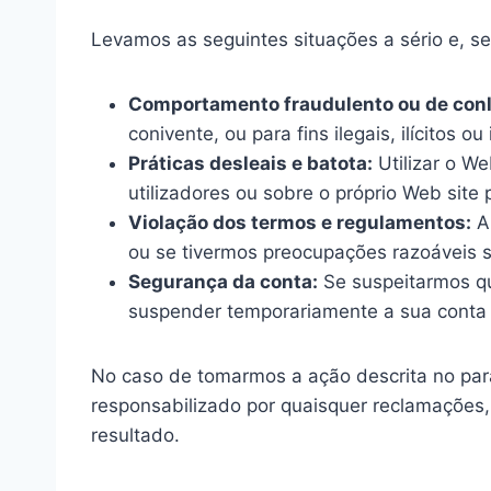
Levamos as seguintes situações a sério e, s
Comportamento fraudulento ou de conl
conivente, ou para fins ilegais, ilícitos 
Práticas desleais e batota:
Utilizar o We
utilizadores ou sobre o próprio Web site
Violação dos termos e regulamentos:
A 
ou se tivermos preocupações razoáveis 
Segurança da conta:
Se suspeitarmos qu
suspender temporariamente a sua conta p
No caso de tomarmos a ação descrita no par
responsabilizado por quaisquer reclamações,
resultado.