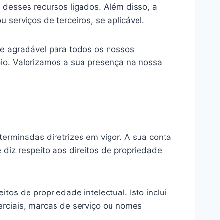
 desses recursos ligados. Além disso, a
 serviços de terceiros, se aplicável.
e agradável para todos os nossos
oio. Valorizamos a sua presença na nossa
terminadas diretrizes em vigor. A sua conta
iz respeito aos direitos de propriedade
tos de propriedade intelectual. Isto inclui
rciais, marcas de serviço ou nomes