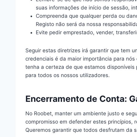
suas informações de início de sessão, i
Compreenda que qualquer perda ou dano 
Registo não será da nossa responsabilid
Evite pedir emprestado, vender, transfer
Seguir estas diretrizes irá garantir que tem
credenciais é da maior importância para nó
tenha a certeza de que estamos disponíveis 
para todos os nossos utilizadores.
Encerramento de Conta: Ga
No Roobet, manter um ambiente justo e segur
compromisso em defender estes princípios, r
Queremos garantir que todos desfrutam da su