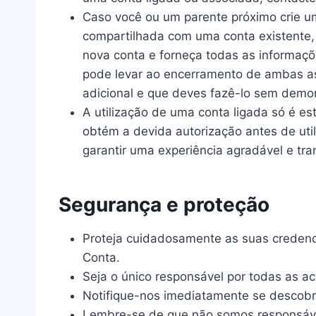
Caso você ou um parente próximo crie um
compartilhada com uma conta existente,
nova conta e forneça todas as informaçõ
pode levar ao encerramento de ambas as
adicional e que deves fazê-lo sem demo
A utilização de uma conta ligada só é es
obtém a devida autorização antes de util
garantir uma experiência agradável e tra
Segurança e proteção
Proteja cuidadosamente as suas credencia
Conta.
Seja o único responsável por todas as a
Notifique-nos imediatamente se descobri
Lembre-se de que não somos responsáveis