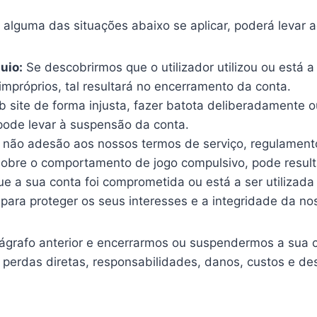
e alguma das situações abaixo se aplicar, poderá levar
uio:
Se descobrirmos que o utilizador utilizou ou está a
ou impróprios, tal resultará no encerramento da conta.
b site de forma injusta, fazer batota deliberadamente 
 pode levar à suspensão da conta.
não adesão aos nossos termos de serviço, regulamentos 
sobre o comportamento de jogo compulsivo, pode result
e a sua conta foi comprometida ou está a ser utilizad
ara proteger os seus interesses e a integridade da no
ágrafo anterior e encerrarmos ou suspendermos a sua 
 perdas diretas, responsabilidades, danos, custos e de