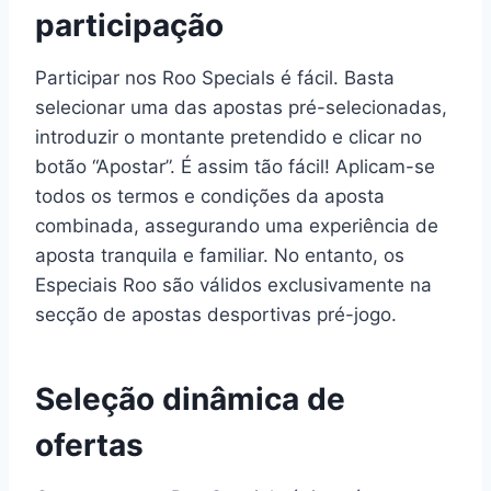
participação
Participar nos Roo Specials é fácil. Basta
selecionar uma das apostas pré-selecionadas,
introduzir o montante pretendido e clicar no
botão “Apostar”. É assim tão fácil! Aplicam-se
todos os termos e condições da aposta
combinada, assegurando uma experiência de
aposta tranquila e familiar. No entanto, os
Especiais Roo são válidos exclusivamente na
secção de apostas desportivas pré-jogo.
Seleção dinâmica de
ofertas