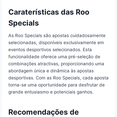
Caraterísticas das Roo
Specials
As Roo Specials são apostas cuidadosamente
selecionadas, disponíveis exclusivamente em
eventos desportivos selecionados. Esta
funcionalidade oferece uma pré-seleção de
combinações atractivas, proporcionando uma
abordagem única e dinâmica às apostas
desportivas. Com as Roo Specials, cada aposta
torna-se uma oportunidade para desfrutar de
grande entusiasmo e potenciais ganhos.
Recomendações de