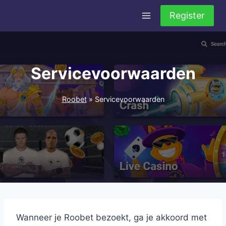
Doorgaan
Register
naar
inhoud
Servicevoorwaarden
Roobet
»
Servicevoorwaarden
Wanneer je Roobet bezoekt, ga je akkoord met