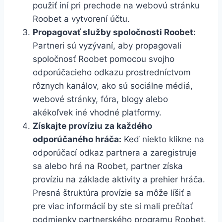
použiť iní pri prechode na webovú stránku
Roobet a vytvorení účtu.
Propagovať služby spoločnosti Roobet:
Partneri sú vyzývaní, aby propagovali
spoločnosť Roobet pomocou svojho
odporúčacieho odkazu prostredníctvom
rôznych kanálov, ako sú sociálne médiá,
webové stránky, fóra, blogy alebo
akékoľvek iné vhodné platformy.
Získajte províziu za každého
odporúčaného hráča:
Keď niekto klikne na
odporúčací odkaz partnera a zaregistruje
sa alebo hrá na Roobet, partner získa
províziu na základe aktivity a prehier hráča.
Presná štruktúra provízie sa môže líšiť a
pre viac informácií by ste si mali prečítať
podmienky partnerského programu Roobet.