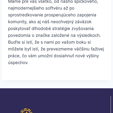
Máme pre vás všetko, od nášho špičkového,
najmodernejšieho softvéru až po
sprostredkovanie prosperujúceho zapojenia
komunity, ako aj náš neochvejný záväzok
poskytovať dlhodobé stratégie zvyšovania
povedomia o značke založené na výsledkoch.
Buďte si istí, že s nami po vašom boku si
môžete byť istí, že prevezmeme väčšinu ťaživej
práce, čo vám umožní dosiahnuť nové výšiny
úspechov.