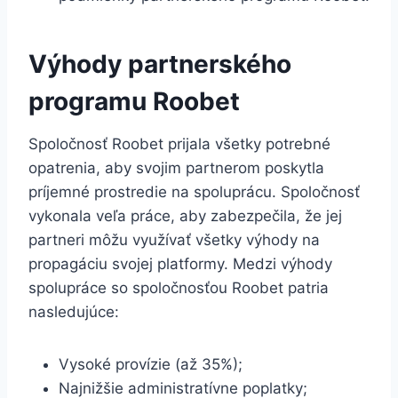
Výhody partnerského
programu Roobet
Spoločnosť Roobet prijala všetky potrebné
opatrenia, aby svojim partnerom poskytla
príjemné prostredie na spoluprácu. Spoločnosť
vykonala veľa práce, aby zabezpečila, že jej
partneri môžu využívať všetky výhody na
propagáciu svojej platformy. Medzi výhody
spolupráce so spoločnosťou Roobet patria
nasledujúce:
Vysoké provízie (až 35%);
Najnižšie administratívne poplatky;