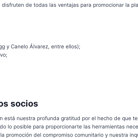
 disfruten de todas las ventajas para promocionar la pl
 y Canelo Álvarez, entre ellos);
vo;
os socios
n está nuestra profunda gratitud por el hecho de que t
odo lo posible para proporcionarte las herramientas nec
 la promoción del compromiso comunitario y nuestra inq