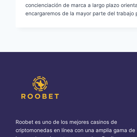
concienciación de marca a largo plazo orient
encargaremos de la mayor parte del trabajo 
Roobet es uno de los mejores casinos de
criptomonedas en línea con una amplia gama de