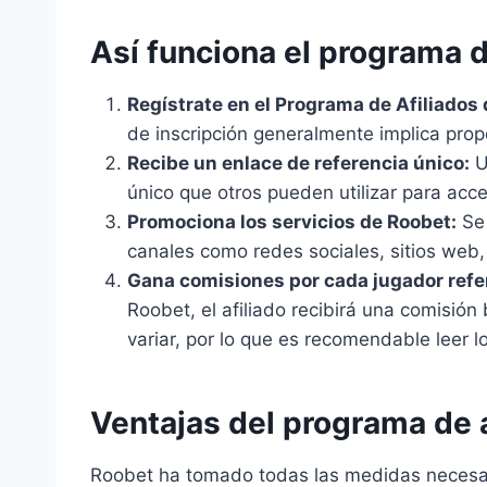
Así funciona el programa d
Regístrate en el Programa de Afiliados
de inscripción generalmente implica prop
Recibe un enlace de referencia único:
U
único que otros pueden utilizar para acc
Promociona los servicios de Roobet:
Se 
canales como redes sociales, sitios web,
Gana comisiones por cada jugador refe
Roobet, el afiliado recibirá una comisión
variar, por lo que es recomendable leer 
Ventajas del programa de 
Roobet ha tomado todas las medidas necesar