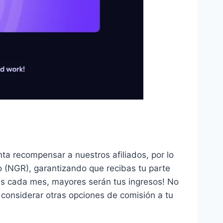
a recompensar a nuestros afiliados, por lo
o (NGR), garantizando que recibas tu parte
as cada mes, mayores serán tus ingresos! No
 considerar otras opciones de comisión a tu