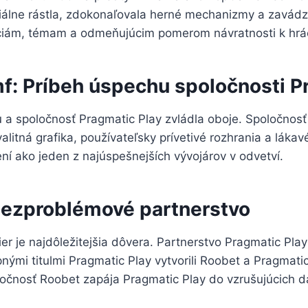
ciálne rástla, zdokonaľovala herné mechanizmy a zavád
nkciám, témam a odmeňujúcim pomerom návratnosti k hr
mf: Príbeh úspechu spoločnosti P
 a spoločnosť Pragmatic Play zvládla oboje. Spoločnosť
alitná grafika, používateľsky prívetivé rozhrania a láka
ení ako jeden z najúspešnejších vývojárov v odvetví.
Bezproblémové partnerstvo
r je najdôležitejšia dôvera. Partnerstvo Pragmatic Pla
nými titulmi Pragmatic Play vytvorili Roobet a Pragmati
očnosť Roobet zapája Pragmatic Play do vzrušujúcich d