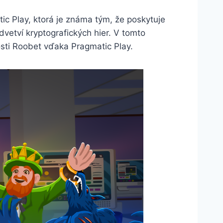
ic Play, ktorá je známa tým, že poskytuje
vetví kryptografických hier. V tomto
sti Roobet vďaka Pragmatic Play.