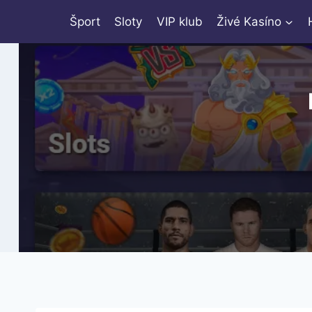
Skip
Šport
Sloty
VIP klub
Živé Kasíno
to
content