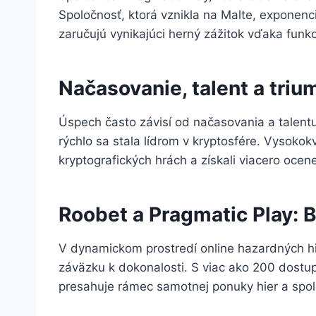
Spoločnosť, ktorá vznikla na Malte, exponen
zaručujú vynikajúci herný zážitok vďaka fu
Načasovanie, talent a triu
Úspech často závisí od načasovania a talentu
rýchlo sa stala lídrom v kryptosfére. Vysokokv
kryptografických hrách a získali viacero ocen
Roobet a Pragmatic Play: 
V dynamickom prostredí online hazardných hie
záväzku k dokonalosti. S viac ako 200 dostup
presahuje rámec samotnej ponuky hier a spol