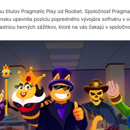
kou titulov Pragmatic Play od Roobet. Spoločnosť Pragmat
nsku upevnila pozíciu popredného vývojára softvéru v od
nicu herných zážitkov, ktoré na vás čakajú v spoločno