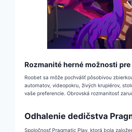
Rozmanité herné možnosti pr
Roobet sa môže pochváliť pôsobivou zbierkou 
automatov, videopokru, živých krupiérov, stol
vaše preferencie. Obrovská rozmanitosť zaruč
Odhalenie dedičstva Pragm
Spoločnosť Pragmatic Play, ktorá bola založ