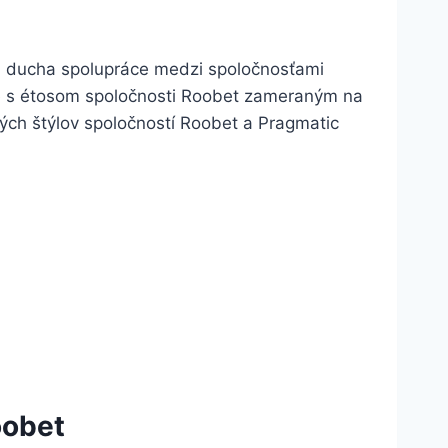
m ducha spolupráce medzi spoločnosťami
uje s étosom spoločnosti Roobet zameraným na
ných štýlov spoločností Roobet a Pragmatic
oobet