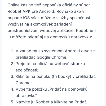
Online kasíno tiež neponúka oficiálny súbor
Roobet APK pre Android. Rovnako ako v
prípade iOS však môžete služby spoločnosti
využívať na akomkoľvek zariadení
prostredníctvom webovej aplikácie. Podobne si
ju môžete pridať aj na domovskú obrazovku:
V zariadení so systémom Android otvorte
prehliadač Google Chrome;
Prejdite na oficiálnu webovú stránku
spoločnosti;
Kliknite na ponuku (tri bodky) v prehliadači
Chrome;
Vyberte položku „Pridať na domovskú
obrazovku“.
Nazvite ju Roobet a kliknite na Pridať.