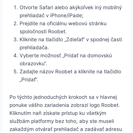
Otvorte Safari alebo akýkoľvek iný mobilný
prehliadač v iPhone/iPade;
Prejdite na oficiálnu webovú stránku
spoločnosti Roobet.
Kliknite na tlačidlo „Zdieľať“ v spodnej časti
prehliadača.
Vyberte možnosť „Pridať na domovskú
obrazovku“.
Zadajte názov Roobet a kliknite na tlačidlo
„Pridať“.
Po týchto jednoduchých krokoch sa v hlavnej
ponuke vášho zariadenia zobrazí logo Roobet.
Kliknutím naň získate prístup ku všetkým
službám platformy bez toho, aby ste museli
zakaždým otvárať prehliadač a zadávať adresu