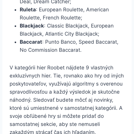
Deal, Dream Catcher;
Ruleta
: European Roulette, American
Roulette, French Roulette;
Blackjack
: Classic Blackjack, European
Blackjack, Atlantic City Blackjack;
Baccarat
: Punto Banco, Speed Baccarat,
No Commission Baccarat.
V kategórii hier Roobet nájdete 9 vlastných
exkluzívnych hier. Tie, rovnako ako hry od iných
poskytovateľov, využívajú algoritmy s overenou
spravodlivosťou a každý výsledok je skutočne
náhodný. Sledovať budete môcť aj novinky,
ktoré sú umiestnené v samostatnej kategórii. A
svoje obľúbené hry si môžete pridať do
samostatnej sekcie, aby ste nemuseli
zakaždým strácať čas ich hľadaním.