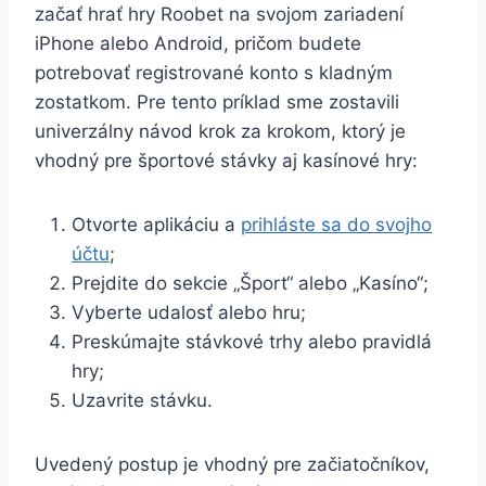
začať hrať hry Roobet na svojom zariadení
iPhone alebo Android, pričom budete
potrebovať registrované konto s kladným
zostatkom. Pre tento príklad sme zostavili
univerzálny návod krok za krokom, ktorý je
vhodný pre športové stávky aj kasínové hry:
Otvorte aplikáciu a
prihláste sa do svojho
účtu
;
Prejdite do sekcie „Šport“ alebo „Kasíno“;
Vyberte udalosť alebo hru;
Preskúmajte stávkové trhy alebo pravidlá
hry;
Uzavrite stávku.
Uvedený postup je vhodný pre začiatočníkov,