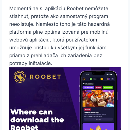
Momentálne si aplikáciu Roobet nemôžete
stiahnuť, pretože ako samostatný program
neexistuje. Namiesto toho je táto hazardná
platforma plne optimalizovaná pre mobilnú
webovú aplikáciu, ktorá používateľom
umožňuje prístup ku všetkým jej funkciám
priamo z prehliadača ich zariadenia bez
potreby inštalácie.