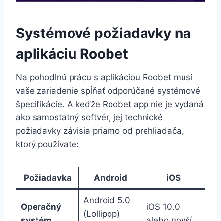
Systémové požiadavky na
aplikáciu Roobet
Na pohodlnú prácu s aplikáciou Roobet musí
vaše zariadenie spĺňať odporúčané systémové
špecifikácie. A keďže Roobet app nie je vydaná
ako samostatný softvér, jej technické
požiadavky závisia priamo od prehliadača,
ktorý používate:
Požiadavka
Android
iOS
Android 5.0
Operačný
iOS 10.0
(Lollipop)
systém
alebo novší