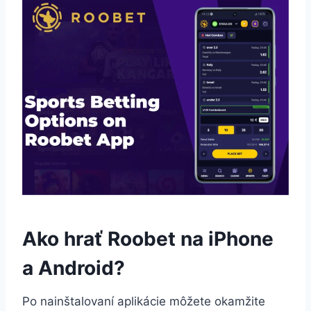
Ako hrať Roobet na iPhone
a Android?
Po nainštalovaní aplikácie môžete okamžite