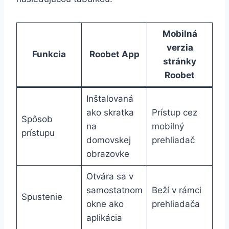
Mobilná
verzia
Funkcia
Roobet App
stránky
Roobet
Inštalovaná
ako skratka
Prístup cez
Spôsob
na
mobilný
prístupu
domovskej
prehliadač
obrazovke
Otvára sa v
samostatnom
Beží v rámci
Spustenie
okne ako
prehliadača
aplikácia