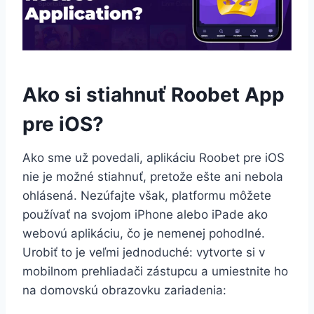
Ako si stiahnuť Roobet App
pre iOS
?
Ako sme už povedali, aplikáciu Roobet pre iOS
nie je možné stiahnuť, pretože ešte ani nebola
ohlásená. Nezúfajte však, platformu môžete
používať na svojom iPhone alebo iPade ako
webovú aplikáciu, čo je nemenej pohodlné.
Urobiť to je veľmi jednoduché: vytvorte si v
mobilnom prehliadači zástupcu a umiestnite ho
na domovskú obrazovku zariadenia: