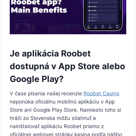
Je aplikácia Roobet
dostupná v App Store alebo
Google Play?
V čase písania našej recenzie
Roobet Casino
neponúka oficiálnu mobilnú aplikáciu v App
Store ani Google Play Store. Namiesto toho si
hráči zo Slovenska môžu stiahnuť a
nainštalovať aplikáciu Roobet priamo z
oficiálnej webovej stránky kasína podľa nášho