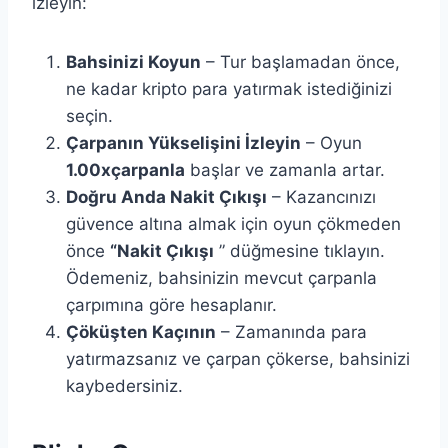
izleyin:
Bahsinizi Koyun
– Tur başlamadan önce,
ne kadar kripto para yatırmak istediğinizi
seçin.
Çarpanın Yükselişini İzleyin
– Oyun
1.00xçarpanla
başlar ve zamanla artar.
Doğru Anda Nakit Çıkışı
– Kazancınızı
güvence altına almak için oyun çökmeden
önce
“Nakit Çıkışı
” düğmesine tıklayın.
Ödemeniz, bahsinizin mevcut çarpanla
çarpımına göre hesaplanır.
Çöküşten Kaçının
– Zamanında para
yatırmazsanız ve çarpan çökerse, bahsinizi
kaybedersiniz.