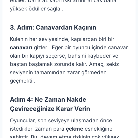
etkiler. Daha az kapı riski artırır ancak daha
yüksek ödüller sağlar.
3. Adım: Canavardan Kaçının
Kulenin her seviyesinde, kapılardan biri bir
canavarı
gizler . Eğer bir oyuncu içinde canavar
olan bir kapıyı seçerse, bahsini kaybeder ve
baştan başlamak zorunda kalır. Amaç, sekiz
seviyenin tamamından zarar görmeden
geçmektir.
Adım 4: Ne Zaman Nakde
Çevireceğinize Karar Verin
Oyuncular, son seviyeye ulaşmadan önce
istedikleri zaman para
çekme
esnekliğine
sahiptir. Bu, devam etme riskinin çok yüksek