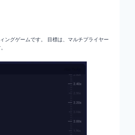
ッティングゲームです。 目標は、マルチプライヤー
す。