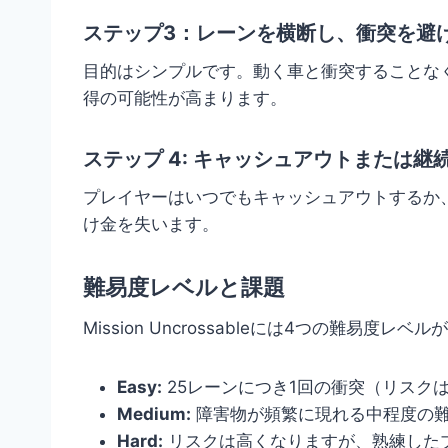
ステップ3：レーンを横断し、衝突を避
目的はシンプルです。動く車と衝突することな
得の可能性が高まります。
ステップ 4: キャッシュアウトまたは継
プレイヤーはいつでもキャッシュアウトするか
け金を失います。
難易度レベルと課題
Mission Uncrossableには4つの難易
Easy:
25レーンにつき1回の衝突（リスク
Medium:
障害物が頻繁に現れる中程度の
Hard:
リスクは高くなりますが、熟練した