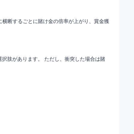
に横断するごとに賭け金の倍率が上がり、賞金獲
選択肢があります。 ただし、衝突した場合は賭