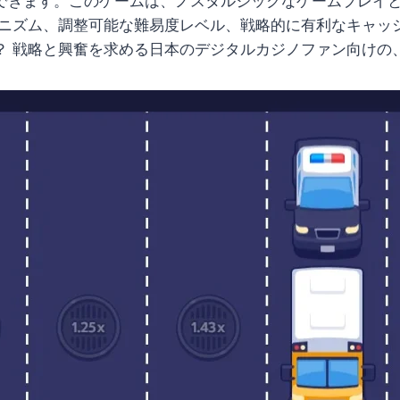
できます。このゲームは、ノスタルジックなゲームプレイ
カニズム、調整可能な難易度レベル、戦略的に有利なキャッ
？ 戦略と興奮を求める日本のデジタルカジノファン向けの