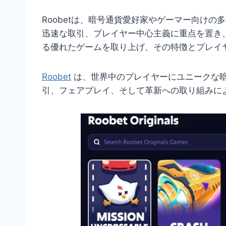
Roobetは、暗号通貨愛好家やゲーマー向け
迅速な取引、プレイヤー中心主義に重点を置き、R
る優れたゲームを取り上げ、その特徴とプレイ
Roobet
は、世界中のプレイヤーにユニークな
引、フェアプレイ、そして革新への取り組みに