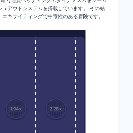
と暗号通貨ベッティングのダイナミズムをシーム
シュアウトシステムを搭載しています。 その結
、エキサイティングで中毒性のある冒険です。