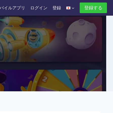
登録する
バイルアプリ
ログイン
登録