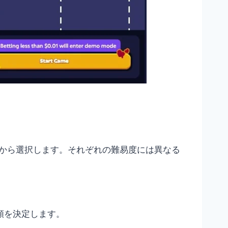
から選択します。それぞれの難易度には異なる
額を決定します。