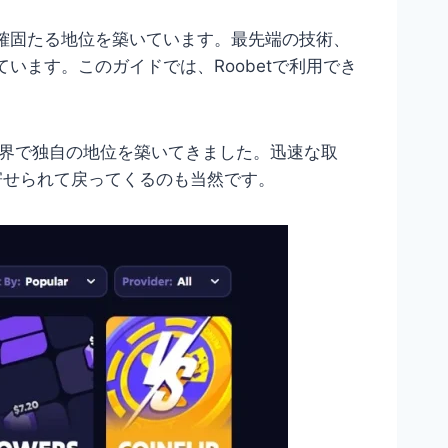
で確固たる地位を築いています。最先端の技術、
います。このガイドでは、Roobetで利用でき
界で独自の地位を築いてきました。迅速な取
寄せられて戻ってくるのも当然です。