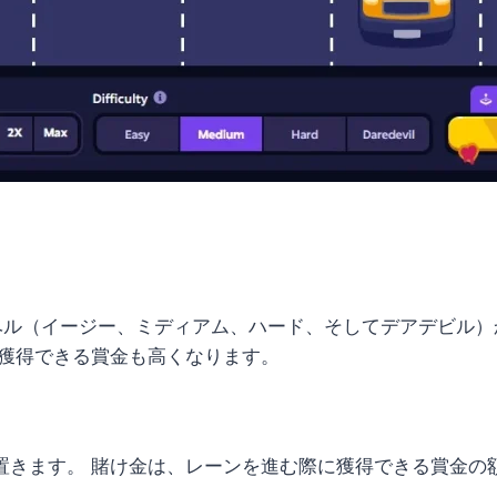
ベル（イージー、ミディアム、ハード、そしてデアデビル）
、獲得できる賞金も高くなります。
置きます。 賭け金は、レーンを進む際に獲得できる賞金の