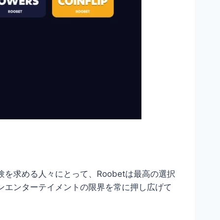
を求める人々にとって、Roobetは最高の選択
インエンターテイメントの限界を常に押し広げて