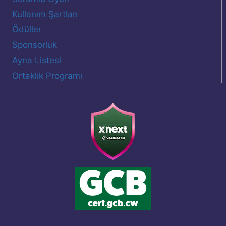
Kullanım Şartları
Ödüller
Sponsorluk
Ayna Listesi
Ortaklık Programı