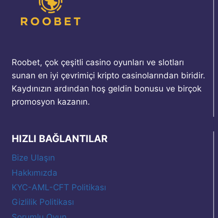
Roobet, çok çeşitli casino oyunları ve slotları
sunan en iyi çevrimiçi kripto casinolarından biridir.
Kaydınızın ardından hoş geldin bonusu ve birçok
promosyon kazanın.
HIZLI BAĞLANTILAR
Bize Ulaşın
Hakkımızda
KYC-AML-CFT Politikası
Gizlilik Politikası
Sorumlu Oyun