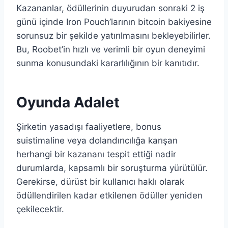
Kazananlar, ödüllerinin duyurudan sonraki 2 iş
günü içinde Iron Pouch’larının bitcoin bakiyesine
sorunsuz bir şekilde yatırılmasını bekleyebilirler.
Bu, Roobet’in hızlı ve verimli bir oyun deneyimi
sunma konusundaki kararlılığının bir kanıtıdır.
Oyunda Adalet
Şirketin yasadışı faaliyetlere, bonus
suistimaline veya dolandırıcılığa karışan
herhangi bir kazananı tespit ettiği nadir
durumlarda, kapsamlı bir soruşturma yürütülür.
Gerekirse, dürüst bir kullanıcı haklı olarak
ödüllendirilen kadar etkilenen ödüller yeniden
çekilecektir.