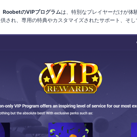
。
RoobetのVIPプログラム
は、特別なプレイヤーだけが体
供され、専用の特典やカスタマイズされたサポート、そして豪