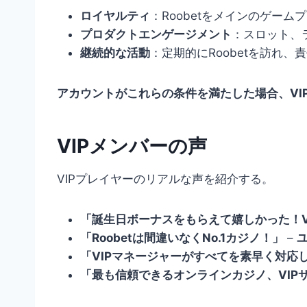
ロイヤルティ
：Roobetをメインのゲー
プロダクトエンゲージメント
：スロット、
継続的な活動
：定期的にRoobetを訪れ
アカウントがこれらの条件を満たした場合、VI
VIPメンバーの声
VIPプレイヤーのリアルな声を紹介する。
「誕生日ボーナスをもらえて嬉しかった！V
「Roobetは間違いなくNo.1カジノ！」
–
「VIPマネージャーがすべてを素早く対応
「最も信頼できるオンラインカジノ、VIP