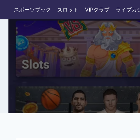
内
スポーツブック
スロット
VIPクラブ
ライブカ
容
を
ス
キ
ッ
プ