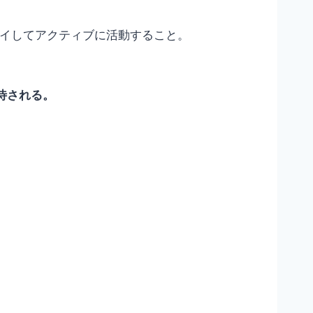
レイしてアクティブに活動すること。
待される。