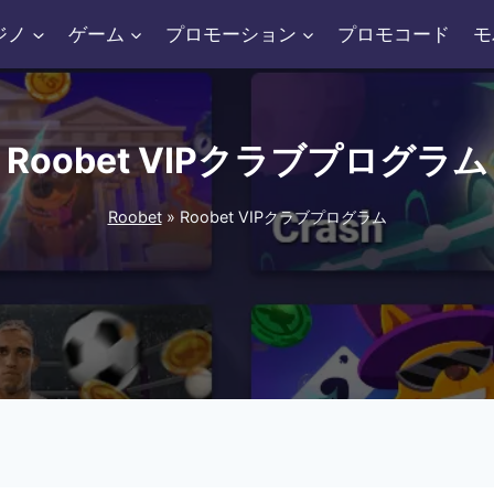
ジノ
ゲーム
プロモーション
プロモコード
モ
Roobet VIPクラブプログラム
Roobet
»
Roobet VIPクラブプログラム