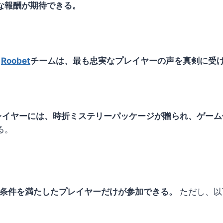
な報酬が期待できる。
。
Roobet
チームは、最も忠実なプレイヤーの声を真剣に受
プレイヤーには、時折ミステリーパッケージが贈られ、ゲー
る。
特定の条件を満たしたプレイヤーだけが参加できる。
ただし、以