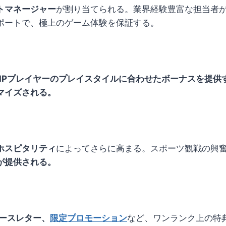
ントマネージャー
が割り当てられる。業界経験豊富な担当者
ポートで、極上のゲーム体験を保証する。
は、VIPプレイヤーのプレイスタイルに合わせたボーナスを提供
マイズされる。
ホスピタリティ
によってさらに高まる。スポーツ観戦の興
が提供される。
ュースレター、
限定プロモーション
など、ワンランク上の特