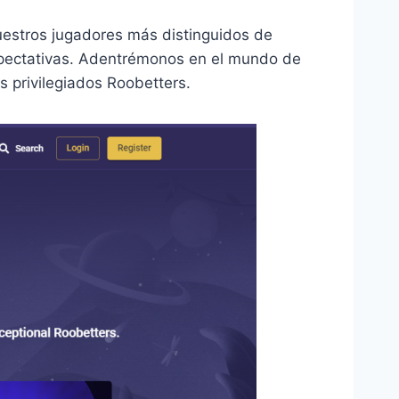
nuestros jugadores más distinguidos de
expectativas. Adentrémonos en el mundo de
s privilegiados Roobetters.