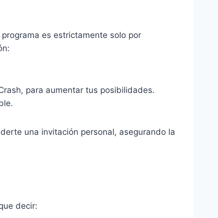
l programa es estrictamente solo por
ón:
Crash, para aumentar tus posibilidades.
ble.
nderte una invitación personal, asegurando la
que decir: