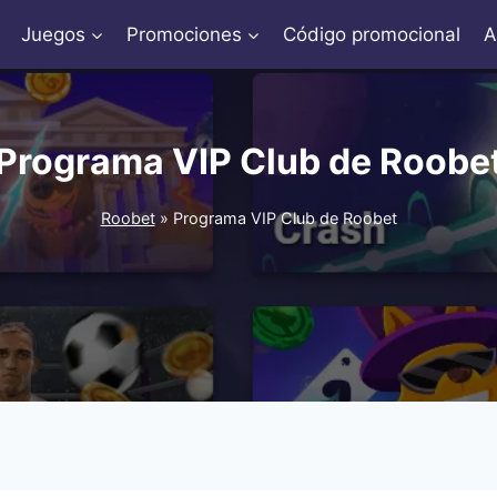
Juegos
Promociones
Código promocional
A
Programa VIP Club de Roobe
Roobet
»
Programa VIP Club de Roobet