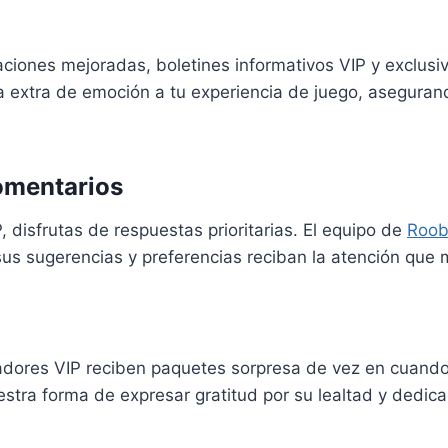
aciones mejoradas, boletines informativos VIP y exclus
a extra de emoción a tu experiencia de juego, asegur
comentarios
 disfrutas de respuestas prioritarias. El equipo de
Roob
us sugerencias y preferencias reciban la atención que 
gadores VIP reciben paquetes sorpresa de vez en cuando
stra forma de expresar gratitud por su lealtad y dedica