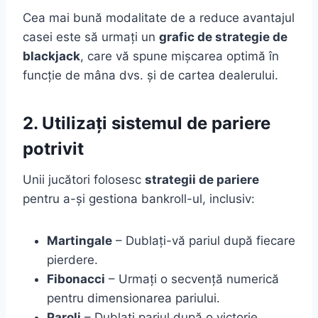
Cea mai bună modalitate de a reduce avantajul
casei este să urmați un
grafic de strategie de
blackjack
, care vă spune mișcarea optimă în
funcție de mâna dvs. și de cartea dealerului.
2. Utilizați sistemul de pariere
potrivit
Unii jucători folosesc
strategii de pariere
pentru a-și gestiona bankroll-ul, inclusiv:
Martingale
– Dublați-vă pariul după fiecare
pierdere.
Fibonacci
– Urmați o secvență numerică
pentru dimensionarea pariului.
Paroli
– Dublați pariul după o victorie.