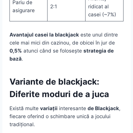
Pariu de
2:1
ridicat al
asigurare
casei (~7%)
Avantajul casei la blackjack
este unul dintre
cele mai mici din cazinou, de obicei în jur de
0,5%
atunci când se folosește
strategia de
bază
.
Variante de blackjack:
Diferite moduri de a juca
Există multe
variații
interesante
de Blackjack
,
fiecare oferind o schimbare unică a jocului
tradițional.