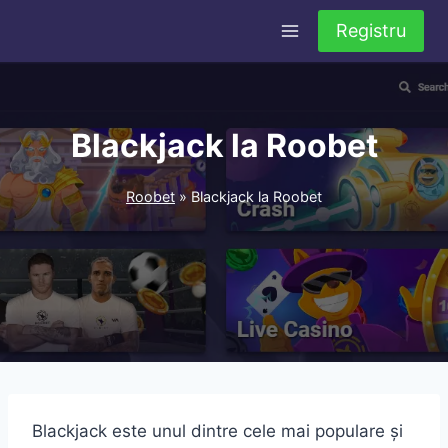
Skip
Registru
to
content
Blackjack la Roobet
Roobet
»
Blackjack la Roobet
Blackjack este unul dintre cele mai populare și