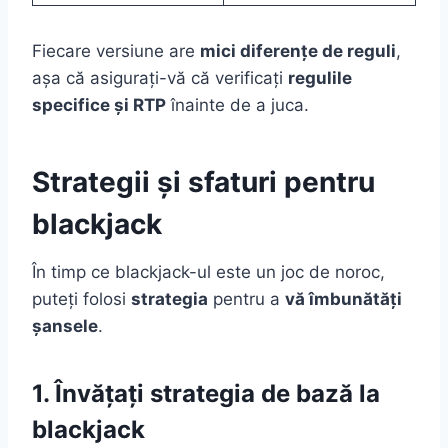
Fiecare versiune are
mici diferențe de reguli
,
așa că asigurați-vă că verificați
regulile
specifice și RTP
înainte de a juca.
Strategii și sfaturi pentru
blackjack
În timp ce blackjack-ul este un joc de noroc,
puteți folosi
strategia
pentru a
vă îmbunătăți
șansele
.
1. Învățați strategia de bază la
blackjack