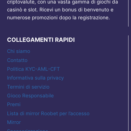
criptovalute, con una vasta gamma di giochi da
casinò e slot. Ricevi un bonus di benvenuto e
numerose promozioni dopo la registrazione.
COLLEGAMENTI RAPIDI
Chi siamo
Contatto
Politica KYC-AML-CFT
Informativa sulla privacy
Termini di servizio
Gioco Responsabile
Premi
Lista di mirror Roobet per l’accesso
Mirror