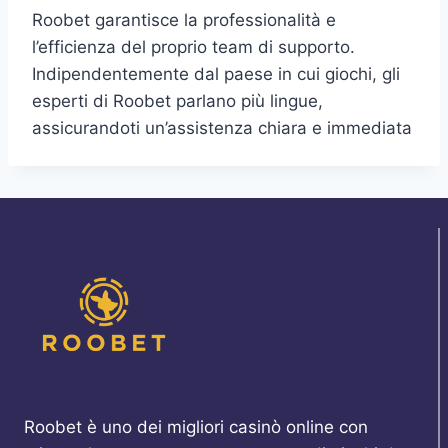
Roobet garantisce la professionalità e
l’efficienza del proprio team di supporto.
Indipendentemente dal paese in cui giochi, gli
esperti di Roobet parlano più lingue,
assicurandoti un’assistenza chiara e immediata
Roobet è uno dei migliori casinò online con