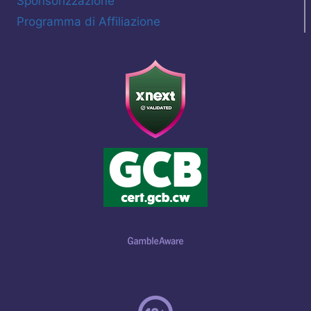
Sponsorizzazione
Programma di Affiliazione