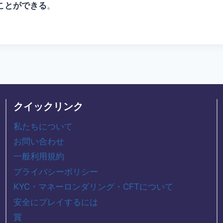
ことができる
。
クイックリンク
私たちについて
お問い合わせ
一般利用規約
プライバシーポリシー
KYC・マネーロンダリング・CFTについて
安全にプレイするには
賞