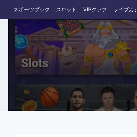
内
スポーツブック
スロット
VIPクラブ
ライブカ
容
を
ス
キ
ッ
プ