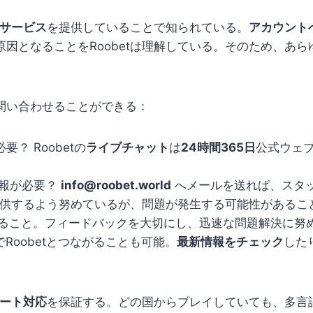
サービス
を提供していることで知られている。
アカウント
因となることをRoobetは理解している。そのため、あら
問い合わせることができる：
？ Roobetの
ライブチャット
は
24時間365日
公式ウェ
情報が必要？
info@roobet.world
へメールを送れば、スタ
を提供するよう努めているが、問題が発生する可能性がある
ること。フィードバックを大切にし、迅速な問題解決に努
ookでRoobetとつながることも可能。
最新情報をチェック
した
ート対応
を保証する。どの国からプレイしていても、多言