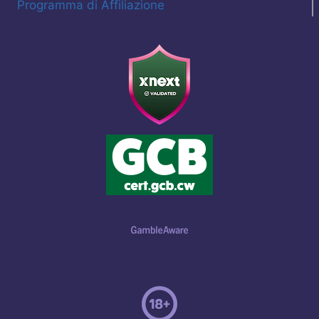
Programma di Affiliazione