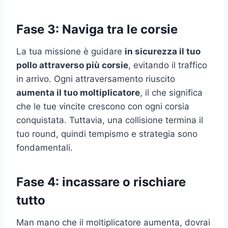
Fase 3: Naviga tra le corsie
La tua missione è guidare
in sicurezza il tuo
pollo attraverso più corsie
, evitando il traffico
in arrivo. Ogni attraversamento riuscito
aumenta il tuo moltiplicatore
, il che significa
che le tue vincite crescono con ogni corsia
conquistata. Tuttavia, una collisione termina il
tuo round, quindi tempismo e strategia sono
fondamentali.
Fase 4: incassare o rischiare
tutto
Man mano che il moltiplicatore aumenta, dovrai