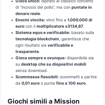
Gioco unico:
ispirato al classico concetto
di “incrocio del pollo”, ma con
puntate in
denaro reale
.
Enormi vincite:
vinci fino a
1.000.000 di
euro
con il
moltiplicatore x3134,87
.
Sistema equo e verificabile:
basato sulla
tecnologia blockchain
, garantisce che
ogni risultato sia
verificabile e
trasparente
.
Gioca sempre e ovunque:
disponibile sia
su
desktop che su dispositivi mobili
senza download.
Scommesse flessibili:
scommetti a partire
da
0,01 euro
o punta
fino a 100 euro
.
Giochi simili a Mission