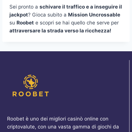
Sei pronto a
schivare il traffico e a inseguire il
jackpot
? Gioca subito a
Mission Uncrossable
su
Roobet
e scopri se hai quello che serve per
attraversare la strada verso la ricchezza!
Roobet è uno dei migliori casinò online con
criptovalute, con una vasta gamma di giochi da