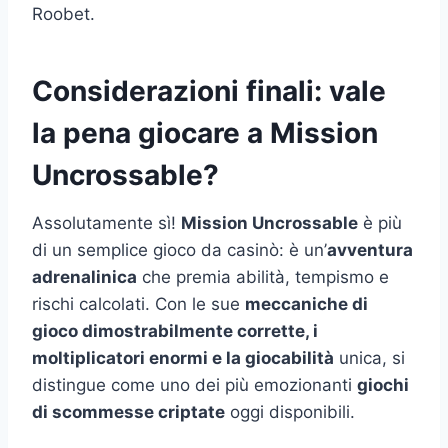
Roobet.
Considerazioni finali: vale
la pena giocare a Mission
Uncrossable?
Assolutamente sì!
Mission Uncrossable
è più
di un semplice gioco da casinò: è un’
avventura
adrenalinica
che premia abilità, tempismo e
rischi calcolati. Con le sue
meccaniche di
gioco dimostrabilmente corrette, i
moltiplicatori enormi e la giocabilità
unica, si
distingue come uno dei più emozionanti
giochi
di scommesse criptate
oggi disponibili.