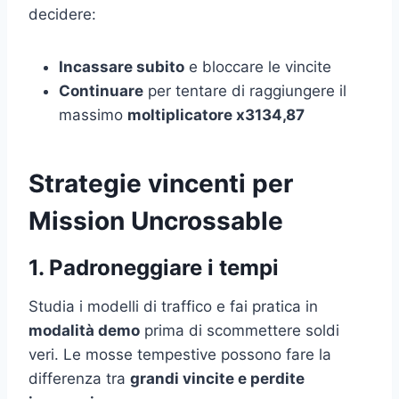
decidere:
Incassare subito
e bloccare le vincite
Continuare
per tentare di raggiungere il
massimo
moltiplicatore x3134,87
Strategie vincenti per
Mission Uncrossable
1. Padroneggiare i tempi
Studia i modelli di traffico e fai pratica in
modalità demo
prima di scommettere soldi
veri. Le mosse tempestive possono fare la
differenza tra
grandi vincite e perdite