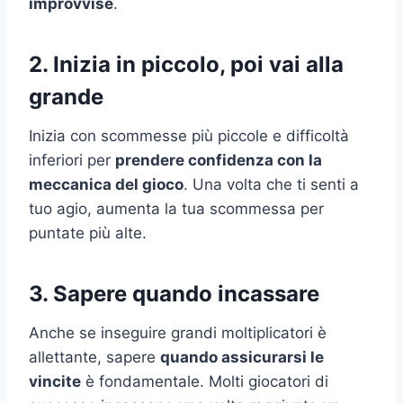
improvvise
.
2. Inizia in piccolo, poi vai alla
grande
Inizia con scommesse più piccole e difficoltà
inferiori per
prendere confidenza con la
meccanica del gioco
. Una volta che ti senti a
tuo agio, aumenta la tua scommessa per
puntate più alte.
3. Sapere quando incassare
Anche se inseguire grandi moltiplicatori è
allettante, sapere
quando assicurarsi le
vincite
è fondamentale. Molti giocatori di