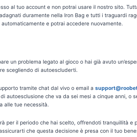
so al tuo account e non potrai usare il nostro sito. Tutt
adagnati duramente nella Iron Bag e tutti i traguardi raggi
verà automaticamente e potrai accedere nuovamente.
ppare un problema legato al gioco o hai già avuto un’espe
re scegliendo di autoescluderti.
supporto tramite chat dal vivo o email a
support
@roobet
o di autoesclusione che va da sei mesi a cinque anni, o 
ta alle tue necessità.
 per il periodo che hai scelto, offrendoti tranquillità e 
sicurarti che questa decisione è presa con il tuo bene