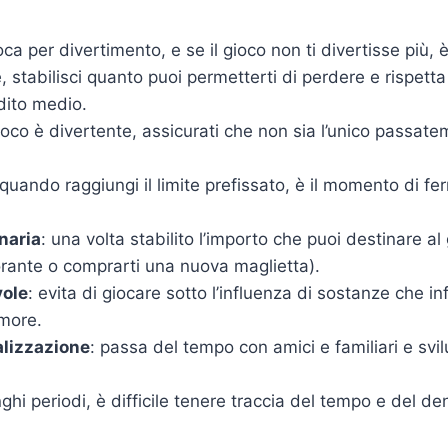
ioca per divertimento, e se il gioco non ti divertisse più,
re, stabilisci quanto puoi permetterti di perdere e rispe
ddito medio.
gioco è divertente, assicurati che non sia l’unico passatem
 quando raggiungi il limite prefissato, è il momento di f
naria
: una volta stabilito l’importo che puoi destinare 
orante o comprarti una nuova maglietta).
vole
: evita di giocare sotto l’influenza di sostanze che i
umore.
alizzazione
: passa del tempo con amici e familiari e sv
ghi periodi, è difficile tenere traccia del tempo e del de