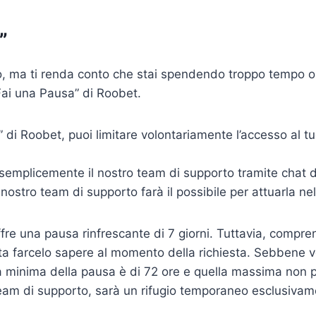
”
ioco, ma ti renda conto che stai spendendo troppo tempo
Fai una Pausa” di Roobet.
di Roobet, puoi limitare volontariamente l’accesso al t
 semplicemente il nostro team di supporto tramite chat d
il nostro team di supporto farà il possibile per attuarla n
fre una pausa rinfrescante di 7 giorni. Tuttavia, comp
ta farcelo sapere al momento della richiesta. Sebbene 
 minima della pausa è di 72 ore e quella massima non pu
team di supporto, sarà un rifugio temporaneo esclusivam