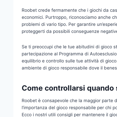
Roobet crede fermamente che i giochi da casin
economici. Purtroppo, riconosciamo anche che p
problemi di vario tipo. Per garantire un’esper
proteggerti da possibili conseguenze negative
Se ti preoccupi che le tue abitudini di gioco
partecipazione al Programma di Autoesclusio
equilibrio e controllo sulle tue attività di gi
ambiente di gioco responsabile dove il benesse
Come controllarsi quando 
Roobet è consapevole che la maggior parte dei
l’importanza del gioco responsabile per chi po
Ecco i nostri utili consigli per mantenere il gio