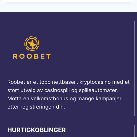
Roobet er et topp nettbasert kryptocasino med et
stort utvalg av casinospill og spilleautomater.
Motta en velkomstbonus og mange kampanjer
etter registreringen din.
HURTIGKOBLINGER