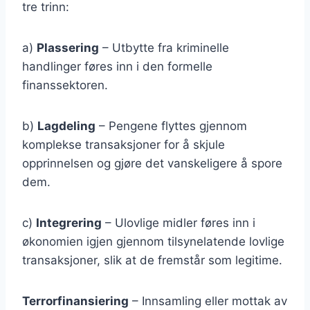
tre trinn:
a)
Plassering
– Utbytte fra kriminelle
handlinger føres inn i den formelle
finanssektoren.
b)
Lagdeling
– Pengene flyttes gjennom
komplekse transaksjoner for å skjule
opprinnelsen og gjøre det vanskeligere å spore
dem.
c)
Integrering
– Ulovlige midler føres inn i
økonomien igjen gjennom tilsynelatende lovlige
transaksjoner, slik at de fremstår som legitime.
Terrorfinansiering
– Innsamling eller mottak av