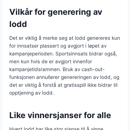
Vilkår for generering av
lodd
Det er viktig å merke seg at lodd genereres kun
for innsatser plassert og avgjort i løpet av
kampanjeperioden. Sportsinnsats bidrar også,
men kun hvis de er avgjort innenfor
kampanjetidsrammen. Bruk av cash-out-
funksjonen annullerer genereringen av lodd, og
det er viktig å forstå at gratisspill ikke bidrar til
opptjening av lodd.
Like vinnersjanser for alle
Hvert lodd har like stor sjanse til å vinne