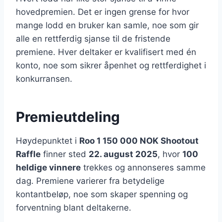
hovedpremien. Det er ingen grense for hvor
mange lodd en bruker kan samle, noe som gir
alle en rettferdig sjanse til de fristende
premiene. Hver deltaker er kvalifisert med én
konto, noe som sikrer åpenhet og rettferdighet i
konkurransen.
Premieutdeling
Høydepunktet i
Roo 1 150 000 NOK Shootout
Raffle
finner sted
22. august 2025
, hvor
100
heldige vinnere
trekkes og annonseres samme
dag. Premiene varierer fra betydelige
kontantbeløp, noe som skaper spenning og
forventning blant deltakerne.