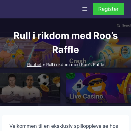
Skip
Register
to
content
Rull i rikdom med Roo’s
Raffle
Roobet
»
Rull i rikdom med Roo’s Raffle
Velkommen til en eksklusiv spillopplevelse hos