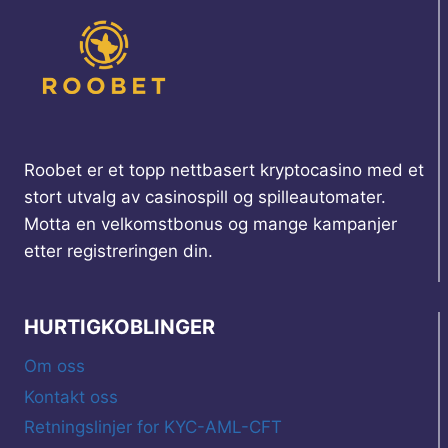
Roobet er et topp nettbasert kryptocasino med et
stort utvalg av casinospill og spilleautomater.
Motta en velkomstbonus og mange kampanjer
etter registreringen din.
HURTIGKOBLINGER
Om oss
Kontakt oss
Retningslinjer for KYC-AML-CFT