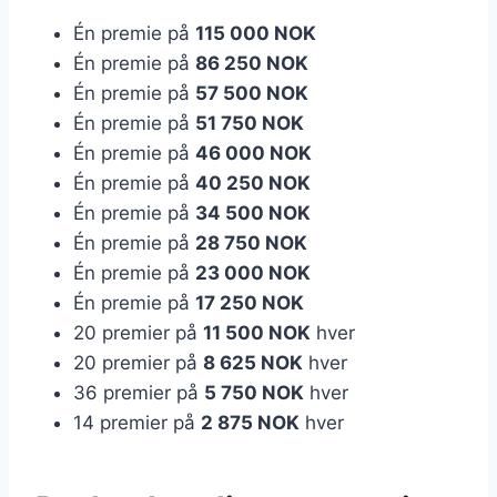
Én premie på
115 000 NOK
Én premie på
86 250 NOK
Én premie på
57 500 NOK
Én premie på
51 750 NOK
Én premie på
46 000 NOK
Én premie på
40 250 NOK
Én premie på
34 500 NOK
Én premie på
28 750 NOK
Én premie på
23 000 NOK
Én premie på
17 250 NOK
20 premier på
11 500 NOK
hver
20 premier på
8 625 NOK
hver
36 premier på
5 750 NOK
hver
14 premier på
2 875 NOK
hver