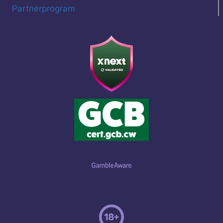
Partnerprogram