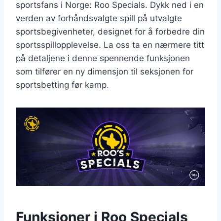
sportsfans i Norge: Roo Specials. Dykk ned i en
verden av forhåndsvalgte spill på utvalgte
sportsbegivenheter, designet for å forbedre din
sportsspillopplevelse. La oss ta en nærmere titt
på detaljene i denne spennende funksjonen
som tilfører en ny dimensjon til seksjonen for
sportsbetting før kamp.
Funksjoner i Roo Specials