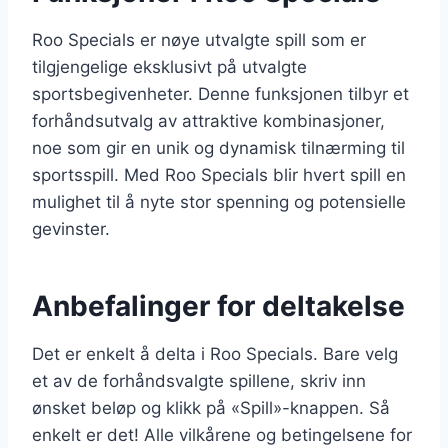
Roo Specials er nøye utvalgte spill som er
tilgjengelige eksklusivt på utvalgte
sportsbegivenheter. Denne funksjonen tilbyr et
forhåndsutvalg av attraktive kombinasjoner,
noe som gir en unik og dynamisk tilnærming til
sportsspill. Med Roo Specials blir hvert spill en
mulighet til å nyte stor spenning og potensielle
gevinster.
Anbefalinger for deltakelse
Det er enkelt å delta i Roo Specials. Bare velg
et av de forhåndsvalgte spillene, skriv inn
ønsket beløp og klikk på «Spill»-knappen. Så
enkelt er det! Alle vilkårene og betingelsene for