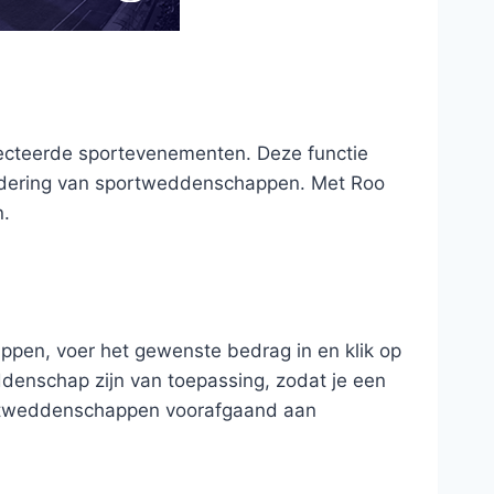
lecteerde sportevenementen. Deze functie
nadering van sportweddenschappen. Met Roo
n.
pen, voer het gewenste bedrag in en klik op
denschap zijn van toepassing, zodat je een
sportweddenschappen voorafgaand aan