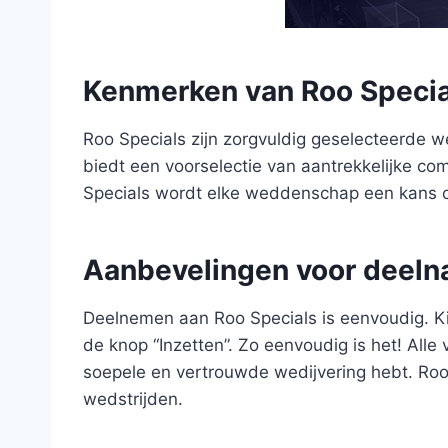
Kenmerken van Roo Specia
Roo Specials zijn zorgvuldig geselecteerde 
biedt een voorselectie van aantrekkelijke 
Specials wordt elke weddenschap een kans om
Aanbevelingen voor deel
Deelnemen aan Roo Specials is eenvoudig. K
de knop “Inzetten”. Zo eenvoudig is het! Al
soepele en vertrouwde wedijvering hebt. Roo
wedstrijden.