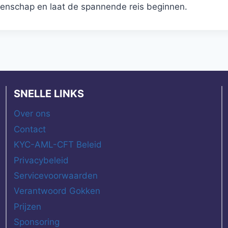
denschap en laat de spannende reis beginnen.
SNELLE LINKS
Over ons
Contact
KYC-AML-CFT Beleid
Privacybeleid
Servicevoorwaarden
Verantwoord Gokken
Prijzen
Sponsoring