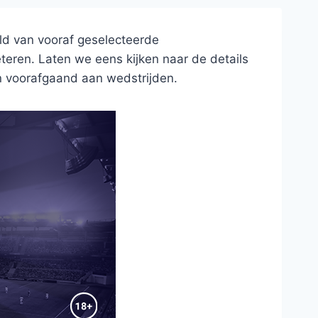
eld van vooraf geselecteerde
ren. Laten we eens kijken naar de details
 voorafgaand aan wedstrijden.