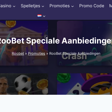
Casino
Spelletjes
Promoties
Promo Code
M
RooBet Speciale Aanbiedinge
Roobet
»
Promoties
»
RooBet Speciale Aanbiedingen